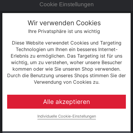
Cookie Einstellungen
Zahlung & Versand
Wir verwenden Cookies
Ihre Privatsphäre ist uns wichtig
0% Finanzierung
Diese Website verwendet Cookies und Targeting
Hinweise zur Batterieentsorgung
Technologien um Ihnen ein besseres Internet-
Erlebnis zu ermöglichen. Das Targeting ist für uns
wichtig, um zu verstehen, woher unsere Besucher
Rahmenrechner
kommen oder wie Sie unseren Shop verwenden.
Durch die Benutzung unseres Shops stimmen Sie der
Unternehmen
Verwendung von Cookies zu.
Alle akzeptieren
UNSERE MARKEN
Raleigh
Individuelle Cookie-Einstellungen
e-bike manufaktur