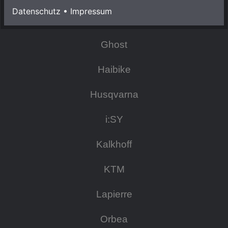
Datenschutz
•
Impressum
Focus
Ghost
Haibike
Husqvarna
i:SY
Kalkhoff
KTM
Lapierre
Orbea