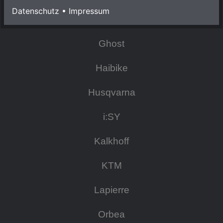
Datenschutz
•
Impressum
Focus
Ghost
Haibike
Husqvarna
i:SY
Kalkhoff
KTM
Lapierre
Orbea