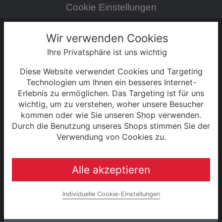
Cookie Einstellungen
Zahlung & Versand
Wir verwenden Cookies
Ihre Privatsphäre ist uns wichtig
0% Finanzierung
Diese Website verwendet Cookies und Targeting
Hinweise zur Batterieentsorgung
Technologien um Ihnen ein besseres Internet-
Erlebnis zu ermöglichen. Das Targeting ist für uns
wichtig, um zu verstehen, woher unsere Besucher
Rahmenrechner
kommen oder wie Sie unseren Shop verwenden.
Durch die Benutzung unseres Shops stimmen Sie der
Unternehmen
Verwendung von Cookies zu.
Alle akzeptieren
UNSERE MARKEN
Raleigh
Individuelle Cookie-Einstellungen
e-bike manufaktur