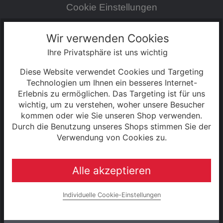
Cookie Einstellungen
Zahlung & Versand
Wir verwenden Cookies
Ihre Privatsphäre ist uns wichtig
0% Finanzierung
Diese Website verwendet Cookies und Targeting
Hinweise zur Batterieentsorgung
Technologien um Ihnen ein besseres Internet-
Erlebnis zu ermöglichen. Das Targeting ist für uns
wichtig, um zu verstehen, woher unsere Besucher
Rahmenrechner
kommen oder wie Sie unseren Shop verwenden.
Durch die Benutzung unseres Shops stimmen Sie der
Unternehmen
Verwendung von Cookies zu.
Alle akzeptieren
UNSERE MARKEN
Raleigh
Individuelle Cookie-Einstellungen
e-bike manufaktur