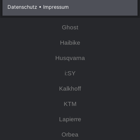
Datenschutz
•
Impressum
Focus
Ghost
Haibike
Husqvarna
i:SY
Kalkhoff
KTM
Lapierre
Orbea