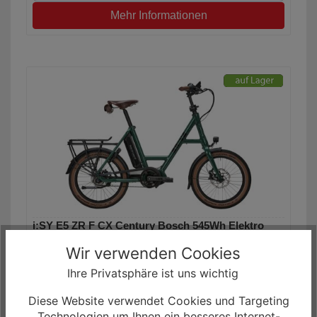
Mehr Informationen
i:SY E5 ZR F CX Century Bosch 545Wh Elektro
Kompaktrad
Wir verwenden Cookies
4.999,00 €
3.898,00 € *
Ihre Privatsphäre ist uns wichtig
0% Finanzierung möglich
Diese Website verwendet Cookies und Targeting
ab 64,97 € / Monat
Technologien um Ihnen ein besseres Internet-