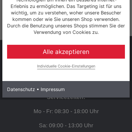
Laufzeit bis zu 60 Monaten
Erlebnis zu ermöglichen. Das Targeting ist für uns
wichtig, um zu verstehen, woher unsere Besucher
Mehr Informationen
kommen oder wie Sie unseren Shop verwenden.
Durch die Benutzung unseres Shops stimmen Sie der
Verwendung von Cookies zu.
HABEN SIE FRAGEN?
Alle akzeptieren
Wir sind gerne persönlich für Sie da!
Individuelle Cookie-Einstellungen
+49 (0) 3943 - 694 253
Datenschutz
•
Impressum
Servicezeiten:
Mo - Fr: 08:30 - 18:00 Uhr
Sa: 09:00 - 13:00 Uhr