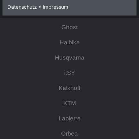
Datenschutz
•
Impressum
Focus
Ghost
Haibike
Husqvarna
i:SY
Kalkhoff
KTM
Lapierre
Orbea