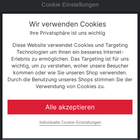
Cookie Einstellungen
Zahlung & Versand
Wir verwenden Cookies
Ihre Privatsphäre ist uns wichtig
0% Finanzierung
Diese Website verwendet Cookies und Targeting
Hinweise zur Batterieentsorgung
Technologien um Ihnen ein besseres Internet-
Erlebnis zu ermöglichen. Das Targeting ist für uns
wichtig, um zu verstehen, woher unsere Besucher
Rahmenrechner
kommen oder wie Sie unseren Shop verwenden.
Durch die Benutzung unseres Shops stimmen Sie der
Unternehmen
Verwendung von Cookies zu.
Alle akzeptieren
UNSERE MARKEN
Raleigh
Individuelle Cookie-Einstellungen
e-bike manufaktur