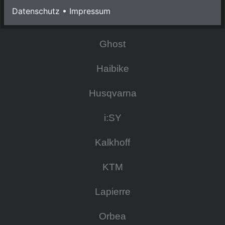
Datenschutz
•
Impressum
Focus
Ghost
Haibike
Husqvarna
i:SY
Kalkhoff
KTM
Lapierre
Orbea