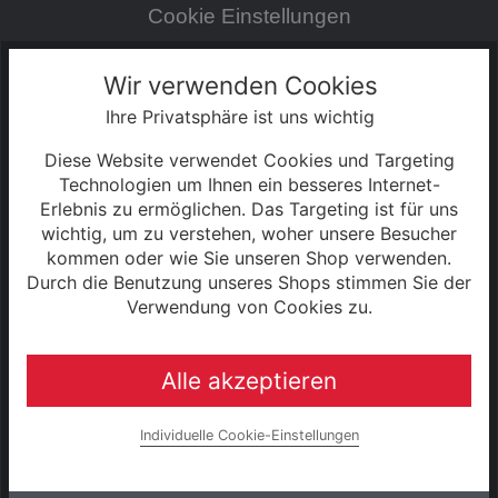
Cookie Einstellungen
Zahlung & Versand
Wir verwenden Cookies
Ihre Privatsphäre ist uns wichtig
0% Finanzierung
Diese Website verwendet Cookies und Targeting
Hinweise zur Batterieentsorgung
Technologien um Ihnen ein besseres Internet-
Erlebnis zu ermöglichen. Das Targeting ist für uns
wichtig, um zu verstehen, woher unsere Besucher
Rahmenrechner
kommen oder wie Sie unseren Shop verwenden.
Durch die Benutzung unseres Shops stimmen Sie der
Unternehmen
Verwendung von Cookies zu.
Alle akzeptieren
UNSERE MARKEN
Raleigh
Individuelle Cookie-Einstellungen
e-bike manufaktur