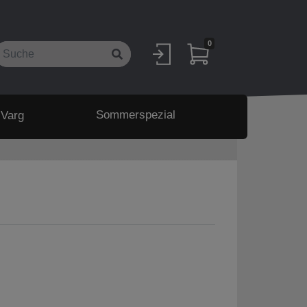
0
Sommerspezial
 Varg