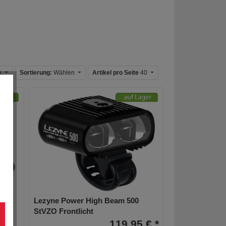
e
Sortierung:
Wählen
Artikel pro Seite
40
n-
Lezyne Power High Beam 500
StVZO Frontlicht
119,95 € *