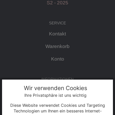
S2 - 2025
SERVICE
Kontakt
Warenkorb
Konto
INFORMATIONEN
Wir verwenden Cookies
Impressum
Ihre Privatsphäre ist uns wichtig
AGB & Kundeninformationen
Diese Website verwendet Cookies und Targeting
Technologien um Ihnen ein besseres Internet-