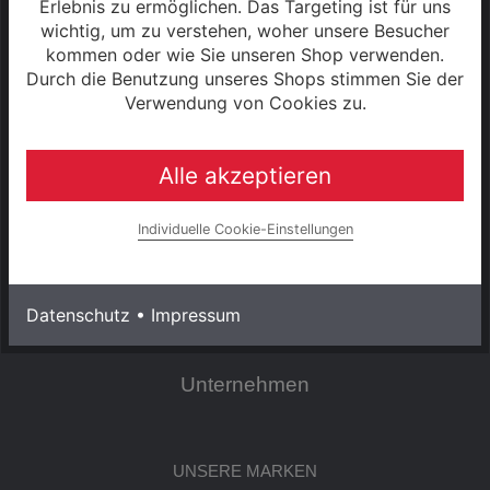
Datenschutzerklärung
Erlebnis zu ermöglichen. Das Targeting ist für uns
wichtig, um zu verstehen, woher unsere Besucher
Widerrufsrecht
kommen oder wie Sie unseren Shop verwenden.
Durch die Benutzung unseres Shops stimmen Sie der
Verwendung von Cookies zu.
Cookie Einstellungen
Zahlung & Versand
Alle akzeptieren
0% Finanzierung
Individuelle Cookie-Einstellungen
Hinweise zur Batterieentsorgung
Datenschutz
•
Impressum
Rahmenrechner
Unternehmen
UNSERE MARKEN