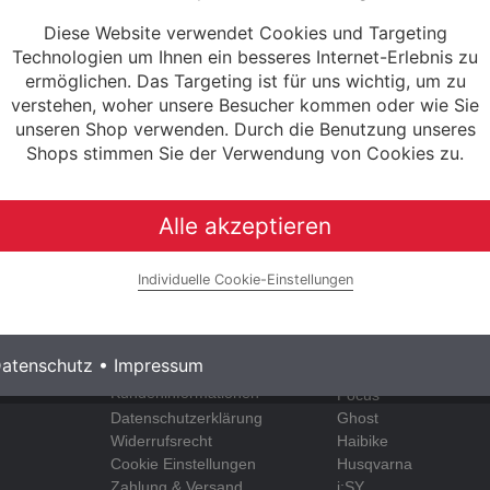
ote
Diese Website verwendet Cookies und Targeting
Technologien um Ihnen ein besseres Internet-Erlebnis zu
ermöglichen. Das Targeting ist für uns wichtig, um zu
verstehen, woher unsere Besucher kommen oder wie Sie
unseren Shop verwenden. Durch die Benutzung unseres
Shops stimmen Sie der Verwendung von Cookies zu.
Alle akzeptieren
Individuelle Cookie-Einstellungen
INFORMATIONEN
UNSERE MARKEN
Impressum
Raleigh
atenschutz
•
Impressum
AGB &
e-bike manufaktur
Kundeninformationen
Focus
Datenschutzerklärung
Ghost
Widerrufsrecht
Haibike
Cookie Einstellungen
Husqvarna
Zahlung & Versand
i:SY