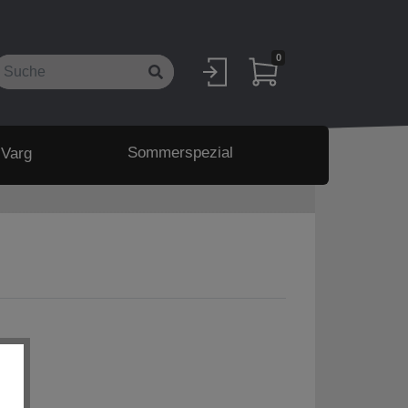
0
Sommerspezial
 Varg