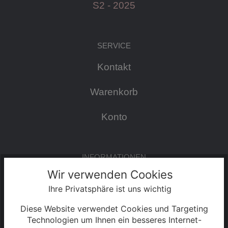
S2 - 2025
SERVICE
Kontakt
Warenkorb
Konto
INFORMATIONEN
Wir verwenden Cookies
Impressum
Ihre Privatsphäre ist uns wichtig
AGB & Kundeninformationen
Diese Website verwendet Cookies und Targeting
Technologien um Ihnen ein besseres Internet-