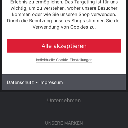
Datenschutzerklärung
Erlebnis zu ermöglichen. Das Targeting ist für uns
wichtig, um zu verstehen, woher unsere Besucher
Widerrufsrecht
kommen oder wie Sie unseren Shop verwenden.
Durch die Benutzung unseres Shops stimmen Sie der
Verwendung von Cookies zu.
Cookie Einstellungen
Zahlung & Versand
Alle akzeptieren
0% Finanzierung
Individuelle Cookie-Einstellungen
Hinweise zur Batterieentsorgung
Datenschutz
•
Impressum
Rahmenrechner
Unternehmen
UNSERE MARKEN