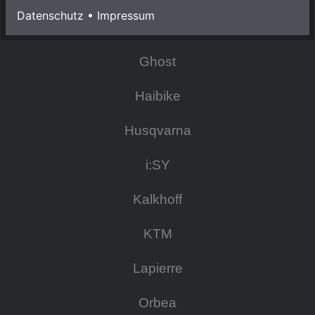
Datenschutz
•
Impressum
Focus
Ghost
Haibike
Husqvarna
i:SY
Kalkhoff
KTM
Lapierre
Orbea