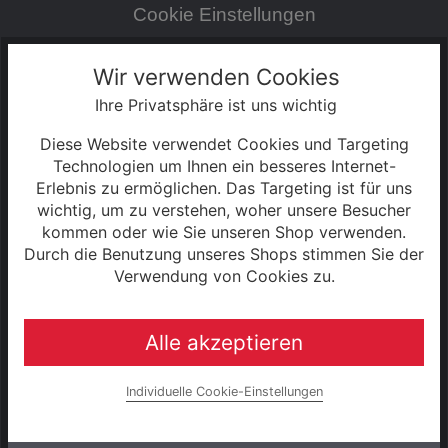
Cookie Einstellungen
Zahlung & Versand
Wir verwenden Cookies
Ihre Privatsphäre ist uns wichtig
0% Finanzierung
Diese Website verwendet Cookies und Targeting
Hinweise zur Batterieentsorgung
Technologien um Ihnen ein besseres Internet-
Erlebnis zu ermöglichen. Das Targeting ist für uns
wichtig, um zu verstehen, woher unsere Besucher
Rahmenrechner
kommen oder wie Sie unseren Shop verwenden.
Durch die Benutzung unseres Shops stimmen Sie der
Unternehmen
Verwendung von Cookies zu.
Alle akzeptieren
UNSERE MARKEN
Raleigh
Individuelle Cookie-Einstellungen
e-bike manufaktur