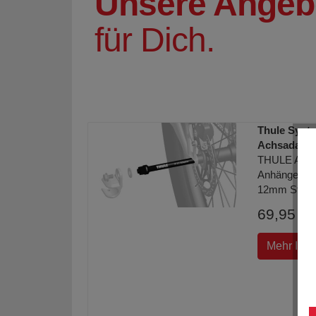
Unsere Angeb
für Dich.
Thule Synta
Achsadapte
THULE Adapt
Anhängerkup
12mm Steck
69,95 € 
Mehr Info