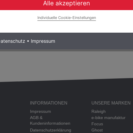
Alle akzeptieren
Individuelle Cookie-Einstellungen
atenschutz
•
Impressum
INFORMATIONEN
UNSERE MARKEN
Impressum
Raleigh
AGB &
e-bike manufaktur
Kundeninformationen
Focus
Datenschutzerklärung
Ghost