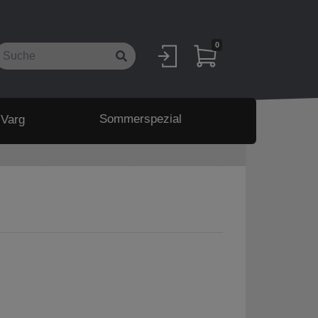
0
Sommerspezial
 Varg