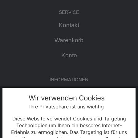
SERVICE
Kontakt
Warenkorb
Konto
INFORMATIONEN
Impressum
Wir verwenden Cookies
Ihre Privatsphäre ist uns wichtig
AGB & Kundeninformationen
Diese Website verwendet Cookies und Targeting
Datenschutzerklärung
Technologien um Ihnen ein besseres Internet-
Erlebnis zu ermöglichen. Das Targeting ist für uns
Widerrufsrecht