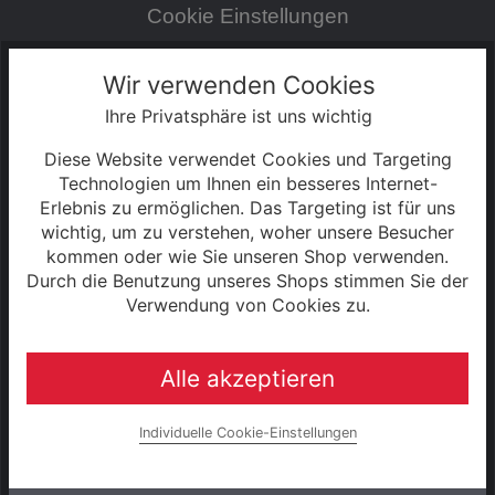
Cookie Einstellungen
Zahlung & Versand
Wir verwenden Cookies
Ihre Privatsphäre ist uns wichtig
0% Finanzierung
Diese Website verwendet Cookies und Targeting
Hinweise zur Batterieentsorgung
Technologien um Ihnen ein besseres Internet-
Erlebnis zu ermöglichen. Das Targeting ist für uns
wichtig, um zu verstehen, woher unsere Besucher
Rahmenrechner
kommen oder wie Sie unseren Shop verwenden.
Durch die Benutzung unseres Shops stimmen Sie der
Unternehmen
Verwendung von Cookies zu.
Alle akzeptieren
UNSERE MARKEN
Raleigh
Individuelle Cookie-Einstellungen
e-bike manufaktur