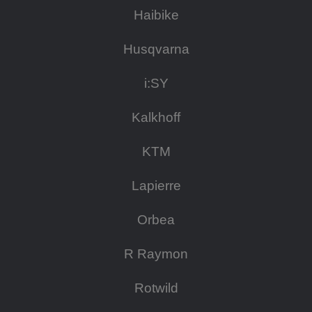
Haibike
Husqvarna
i:SY
Kalkhoff
KTM
Lapierre
Orbea
R Raymon
Rotwild