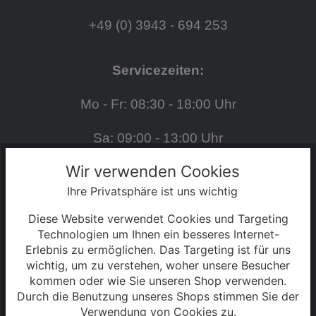
+49 (0) 3943 - 694 253
Servicezeiten:
Mo - Fr: 08:30 - 18:00 Uhr
Sa: 09:00 - 13:00 Uhr
Wir verwenden Cookies
S2 - 2025
Ihre Privatsphäre ist uns wichtig
Diese Website verwendet Cookies und Targeting
Technologien um Ihnen ein besseres Internet-
SERVICE
Erlebnis zu ermöglichen. Das Targeting ist für uns
wichtig, um zu verstehen, woher unsere Besucher
Kontakt
kommen oder wie Sie unseren Shop verwenden.
Durch die Benutzung unseres Shops stimmen Sie der
Warenkorb
Verwendung von Cookies zu.