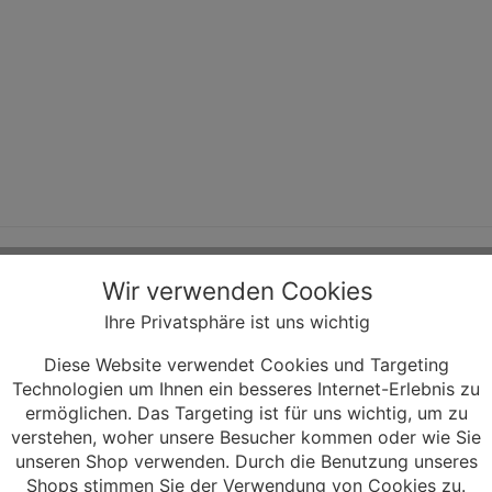
Wir verwenden Cookies
PIN LOCK BOLT ATIOT2022
Spezifikation
Hersteller:
GT
Parts/Bike Ersatzteile/Fahrrad
Ihre Privatsphäre ist uns wichtig
Diese Website verwendet Cookies und Targeting
Technologien um Ihnen ein besseres Internet-Erlebnis zu
ermöglichen. Das Targeting ist für uns wichtig, um zu
verstehen, woher unsere Besucher kommen oder wie Sie
unseren Shop verwenden. Durch die Benutzung unseres
Shops stimmen Sie der Verwendung von Cookies zu.