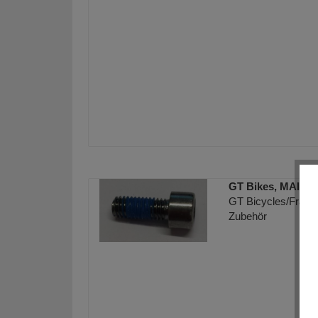
GT Bikes, MAIN 
GT Bicycles/Frame 
Zubehör