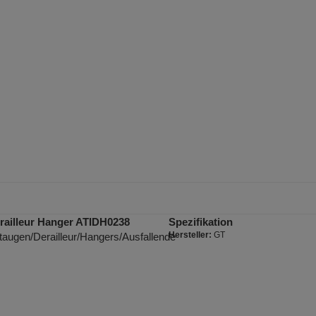
railleur Hanger ATIDH0238
Spezifikation
Hersteller:
GT
taugen/Derailleur/Hangers/Ausfallende