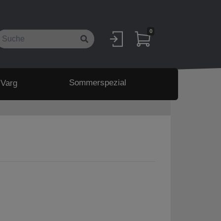
0
Sommerspezial
 Varg