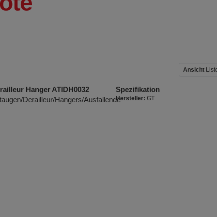
ote
Ansicht
List
railleur Hanger ATIDH0032
Spezifikation
Hersteller:
GT
taugen/Derailleur/Hangers/Ausfallende