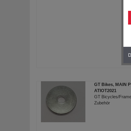
D
GT Bikes, MAIN
ATIOT2021
GT Bicycles/Frame 
Zubehör