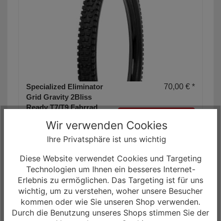
Specialized Eliminator
70,00 € *
Grid Gravity 2Bliss
Ready T7/T9 Fahrrad
Mehr
Reifen
Wir verwenden Cookies
Enduro- und E-MTB-
Informationen
Ihre Privatsphäre ist uns wichtig
Fahrer brauchen
ultimative Vielseitigkeit
Diese Website verwendet Cookies und Targeting
in einem Reifen, und
Technologien um Ihnen ein besseres Internet-
der Eliminator GRID
Erlebnis zu ermöglichen. Das Targeting ist für uns
Gravity 2Bliss Ready
wichtig, um zu verstehen, woher unsere Besucher
liefert sie.
kommen oder wie Sie unseren Shop verwenden.
Durch die Benutzung unseres Shops stimmen Sie der