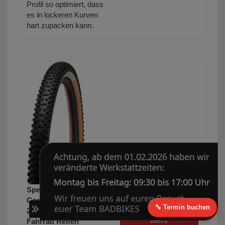
Profil so optimiert, dass
es in lockeren Kurven
hart zupacken kann.
Specialized Ground
45,00 €
34,00 € *
Control Control
🔧 Termin buchen
2Bliss Ready T5
Mehr
Fahrrad Reifen