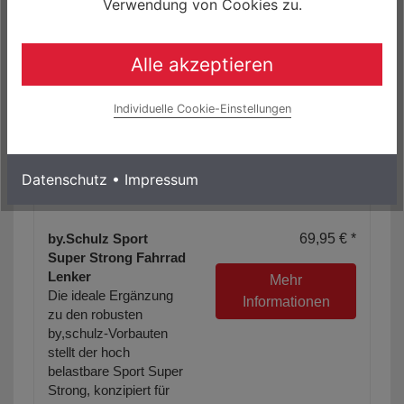
Verwendung von Cookies zu.
Alle akzeptieren
Individuelle Cookie-Einstellungen
Datenschutz
•
Impressum
by.Schulz Sport
69,95 € *
Super Strong Fahrrad
Lenker
Mehr
Die ideale Ergänzung
Informationen
zu den robusten
by,schulz-Vorbauten
stellt der hoch
belastbare Sport Super
Strong, konzipiert für