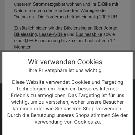
unserem Stromnetzgebiet wohnen und Ihr E-Bike mit
Naturstrom von den Stadtwerken Wernigerode
"betanken". Die Förderung beträgt einmalig 200 EUR.
Zusätzlich bieten wir das Bikeleasing an über
Jobrad
,
Bikeleasing
,
Lease-A-Bike
und
Businessbike
sowie
eine 0,0% Finanzierung bis zu einer Laufzeit von 12
Monaten.
Wir verwenden Cookies
Ihre Privatsphäre ist uns wichtig
Diese Website verwendet Cookies und Targeting
Technologien um Ihnen ein besseres Internet-
HABEN SIE FRAGEN?
Erlebnis zu ermöglichen. Das Targeting ist für uns
wichtig, um zu verstehen, woher unsere Besucher
Wir sind gerne persönlich für Sie da!
kommen oder wie Sie unseren Shop verwenden.
Durch die Benutzung unseres Shops stimmen Sie der
Verwendung von Cookies zu.
+49 (0) 3943 - 694 253