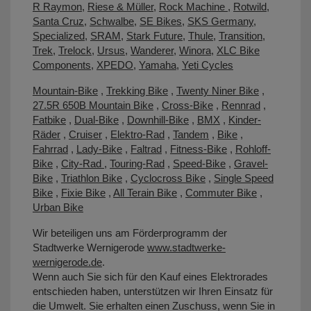
R Raymon
,
Riese & Müller
,
Rock Machine
,
Rotwild
,
Santa Cruz
,
Schwalbe
,
SE Bikes
,
SKS Germany
,
Specialized
,
SRAM
,
Stark Future
,
Thule
,
Transition
,
Trek
,
Trelock
,
Ursus
,
Wanderer
,
Winora
,
XLC Bike
Components
,
XPEDO
,
Yamaha
,
Yeti Cycles
Mountain-Bike
,
Trekking Bike
,
Twenty Niner Bike
,
27.5R 650B Mountain Bike
,
Cross-Bike
,
Rennrad
,
Fatbike
,
Dual-Bike
,
Downhill-Bike
,
BMX
,
Kinder-
Räder
,
Cruiser
,
Elektro-Rad
,
Tandem
,
Bike
,
Fahrrad
,
Lady-Bike
,
Faltrad
,
Fitness-Bike
,
Rohloff-
Bike
,
City-Rad
,
Touring-Rad
,
Speed-Bike
,
Gravel-
Bike
,
Triathlon Bike
,
Cyclocross Bike
,
Single Speed
Bike
,
Fixie Bike
,
All Terain Bike
,
Commuter Bike
,
Urban Bike
Wir beteiligen uns am Förderprogramm der
Stadtwerke Wernigerode
www.stadtwerke-
wernigerode.de
.
Wenn auch Sie sich für den Kauf eines Elektrorades
entschieden haben, unterstützen wir Ihren Einsatz für
die Umwelt. Sie erhalten einen Zuschuss, wenn Sie in