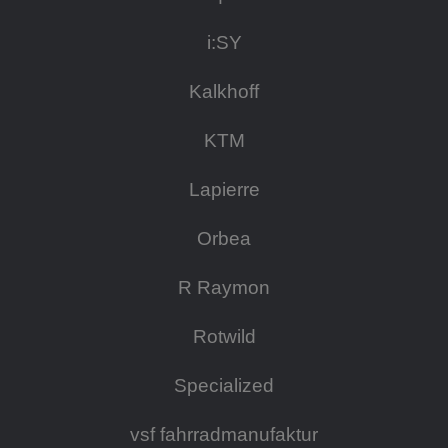
i:SY
Kalkhoff
KTM
Lapierre
Orbea
R Raymon
Rotwild
Specialized
vsf fahrradmanufaktur