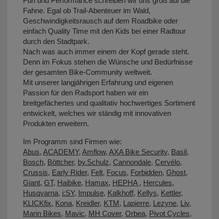
Fun und Performance schreiben wir uns groß auf die
Fahne. Egal ob Trail-Abenteuer im Wald,
Geschwindigkeitsrausch auf dem Roadbike oder
einfach Quality Time mit den Kids bei einer Radtour
durch den Stadtpark.
Nach was auch immer einem der Kopf gerade steht.
Denn im Fokus stehen die Wünsche und Bedürfnisse
der gesamten Bike-Community weltweit.
Mit unserer langjährigen Erfahrung und eigenen
Passion für den Radsport haben wir ein
breitgefächertes und qualitativ hochwertiges Sortiment
entwickelt, welches wir ständig mit innovativen
Produkten erweitern.
Im Programm sind Firmen wie:
Abus
,
ACADEMY
,
Amflow
,
AXA Bike Security
,
Basil
,
Bosch
,
Böttcher
,
by.Schulz
,
Cannondale
,
Cervélo
,
Crussis
,
Early Rider
,
Felt
,
Focus
,
Forbidden
,
Ghost
,
Giant
,
GT
,
Haibike
,
Hamax
,
HEPHA
,
Hercules
,
Husqvarna
,
i:SY
,
Impulse
,
Kalkhoff
,
Kellys
,
Kettler
,
KLICKfix
,
Kona
,
Kreidler
,
KTM
,
Lapierre
,
Lezyne
,
Liv
,
Marin Bikes
,
Mavic
,
MH Cover
,
Orbea
,
Pivot Cycles
,