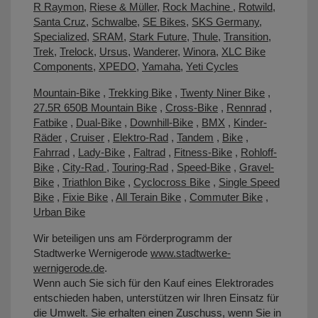
R Raymon
,
Riese & Müller
,
Rock Machine
,
Rotwild
,
Santa Cruz
,
Schwalbe
,
SE Bikes
,
SKS Germany
,
Specialized
,
SRAM
,
Stark Future
,
Thule
,
Transition
,
Trek
,
Trelock
,
Ursus
,
Wanderer
,
Winora
,
XLC Bike
Components
,
XPEDO
,
Yamaha
,
Yeti Cycles
Mountain-Bike
,
Trekking Bike
,
Twenty Niner Bike
,
27.5R 650B Mountain Bike
,
Cross-Bike
,
Rennrad
,
Fatbike
,
Dual-Bike
,
Downhill-Bike
,
BMX
,
Kinder-
Räder
,
Cruiser
,
Elektro-Rad
,
Tandem
,
Bike
,
Fahrrad
,
Lady-Bike
,
Faltrad
,
Fitness-Bike
,
Rohloff-
Bike
,
City-Rad
,
Touring-Rad
,
Speed-Bike
,
Gravel-
Bike
,
Triathlon Bike
,
Cyclocross Bike
,
Single Speed
Bike
,
Fixie Bike
,
All Terain Bike
,
Commuter Bike
,
Urban Bike
Wir beteiligen uns am Förderprogramm der
Stadtwerke Wernigerode
www.stadtwerke-
wernigerode.de
.
Wenn auch Sie sich für den Kauf eines Elektrorades
entschieden haben, unterstützen wir Ihren Einsatz für
die Umwelt. Sie erhalten einen Zuschuss, wenn Sie in