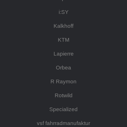
i:SY
Kalkhoff
KTM
Lapierre
Orbea
R Raymon
Rotwild
Specialized
vsf fahrradmanufaktur