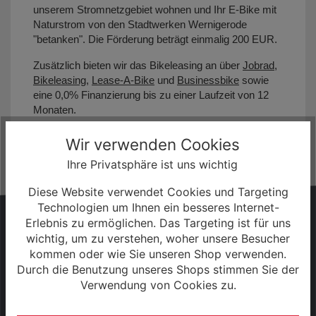
unserem Stromnetzgebiet wohnen und Ihr E-Bike mit
Naturstrom von den Stadtwerken Wernigerode
"betanken". Die Förderung beträgt einmalig 200 EUR.
Zusätzlich bieten wir das Bikeleasing an über
Jobrad
,
Bikeleasing
,
Lease-A-Bike
und
Businessbike
sowie
eine 0,0% Finanzierung bis zu einer Laufzeit von 12
Monaten.
Wir verwenden Cookies
Ihre Privatsphäre ist uns wichtig
Diese Website verwendet Cookies und Targeting
Technologien um Ihnen ein besseres Internet-
HABEN SIE FRAGEN?
Erlebnis zu ermöglichen. Das Targeting ist für uns
wichtig, um zu verstehen, woher unsere Besucher
Wir sind gerne persönlich für Sie da!
kommen oder wie Sie unseren Shop verwenden.
Durch die Benutzung unseres Shops stimmen Sie der
Verwendung von Cookies zu.
+49 (0) 3943 - 694 253