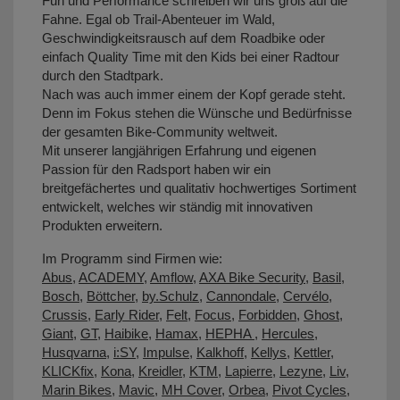
Fun und Performance schreiben wir uns groß auf die
Fahne. Egal ob Trail-Abenteuer im Wald,
Geschwindigkeitsrausch auf dem Roadbike oder
einfach Quality Time mit den Kids bei einer Radtour
durch den Stadtpark.
Nach was auch immer einem der Kopf gerade steht.
Denn im Fokus stehen die Wünsche und Bedürfnisse
der gesamten Bike-Community weltweit.
Mit unserer langjährigen Erfahrung und eigenen
Passion für den Radsport haben wir ein
breitgefächertes und qualitativ hochwertiges Sortiment
entwickelt, welches wir ständig mit innovativen
Produkten erweitern.
Im Programm sind Firmen wie:
Abus
,
ACADEMY
,
Amflow
,
AXA Bike Security
,
Basil
,
Bosch
,
Böttcher
,
by.Schulz
,
Cannondale
,
Cervélo
,
Crussis
,
Early Rider
,
Felt
,
Focus
,
Forbidden
,
Ghost
,
Giant
,
GT
,
Haibike
,
Hamax
,
HEPHA
,
Hercules
,
Husqvarna
,
i:SY
,
Impulse
,
Kalkhoff
,
Kellys
,
Kettler
,
KLICKfix
,
Kona
,
Kreidler
,
KTM
,
Lapierre
,
Lezyne
,
Liv
,
Marin Bikes
,
Mavic
,
MH Cover
,
Orbea
,
Pivot Cycles
,