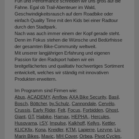
Fun und Performance schreiben wir uns groß auf die
Fahne. Egal ob Trail-Abenteuer im Wald,
Geschwindigkeitsrausch auf dem Roadbike oder
einfach Quality Time mit den Kids bei einer Radtour
durch den Stadtpark.
Nach was auch immer einem der Kopf gerade steht.
Denn im Fokus stehen die Wünsche und Bedürfnisse
der gesamten Bike-Community weltweit.
Mit unserer langjährigen Erfahrung und eigenen
Passion für den Radsport haben wir ein
breitgefächertes und qualitativ hochwertiges Sortiment
entwickelt, welches wir ständig mit innovativen
Produkten erweitern.
Im Programm sind Firmen wie:
Abus
,
ACADEMY
,
Amflow
,
AXA Bike Security
,
Basil
,
Bosch
,
Böttcher
,
by.Schulz
,
Cannondale
,
Cervélo
,
Crussis
,
Early Rider
,
Felt
,
Focus
,
Forbidden
,
Ghost
,
Giant
,
GT
,
Haibike
,
Hamax
,
HEPHA
,
Hercules
,
Husqvarna
,
i:SY
,
Impulse
,
Kalkhoff
,
Kellys
,
Kettler
,
KLICKfix
,
Kona
,
Kreidler
,
KTM
,
Lapierre
,
Lezyne
,
Liv
,
Marin Bikes
,
Mavic
,
MH Cover
,
Orbea
,
Pivot Cycles
,