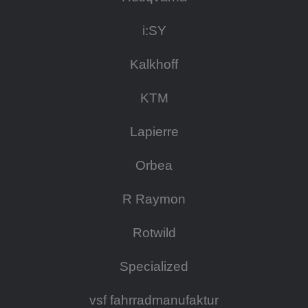
i:SY
Kalkhoff
KTM
Lapierre
Orbea
R Raymon
Rotwild
Specialized
vsf fahrradmanufaktur