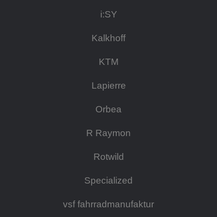
i:SY
Kalkhoff
KTM
Lapierre
Orbea
R Raymon
Rotwild
Specialized
vsf fahrradmanufaktur