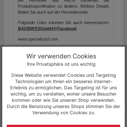
der Hersteller das Recht vorbehält, die
Produktspezifikation zu ändern. Weitere Details
finden Sie auch auf der Herstellerseite.
Folgende Links könnten Sie auch interessieren:
BADBIKESGmbH@Facebook
www.specialized.com
Wir verwenden Cookies
Verfügbarkeit der Varianten
Ihre Privatsphäre ist uns wichtig
Lieferzeiten gelten für Lieferungen innerhalb Deutschlands,
Lieferzeiten für andere Länder können Sie hier einsehen:
Diese Website verwendet Cookies und Targeting
Zahlung & Versand
.
Technologien um Ihnen ein besseres Internet-
Cannondale Bad Habit Frameset
WOW M | 38cm
Erlebnis zu ermöglichen. Das Targeting ist für uns
Sofort lieferbar
wichtig, um zu verstehen, woher unsere Besucher
Lieferzeit: 3 - 5 Tage
kommen oder wie Sie unseren Shop verwenden.
Durch die Benutzung unseres Shops stimmen Sie der
Verwendung von Cookies zu.
Zubehör
Alle Preise inkl. MwSt., zzgl.
Versandkosten