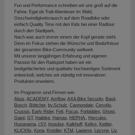
Fun und Performance schreiben wir uns groß auf die
Fahne. Egal ob Trail-Abenteuer im Wald,
Geschwindigkeitsrausch auf dem Roadbike oder
einfach Quality Time mit den Kids bei einer Radtour
durch den Stadtpark.
Nach was auch immer einem der Kopf gerade steht.
Denn im Fokus stehen die Wünsche und Bedürfnisse
der gesamten Bike-Community weltweit.
Mit unserer langjährigen Erfahrung und eigenen
Passion für den Radsport haben wir ein
breitgefächertes und qualitativ hochwertiges Sortiment
entwickelt, welches wir ständig mit innovativen
Produkten erweitern.
Im Programm sind Firmen wie:
Abus
,
ACADEMY
,
Amflow
,
AXA Bike Security
,
Basil
,
Bosch
,
Böttcher
,
by.Schulz
,
Cannondale
,
Cervélo
,
Crussis
,
Early Rider
,
Felt
,
Focus
,
Forbidden
,
Ghost
,
Giant
,
GT
,
Haibike
,
Hamax
,
HEPHA
,
Hercules
,
Husqvarna
,
i:SY
,
Impulse
,
Kalkhoff
,
Kellys
,
Kettler
,
KLICKfix
,
Kona
,
Kreidler
,
KTM
,
Lapierre
,
Lezyne
,
Liv
,