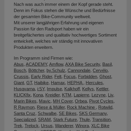
Nach was auch immer einem der Kopf gerade steht.
Denn im Fokus stehen die Wünsche und Bedürfnisse
der gesamten Bike-Community weltweit.
Mit unserer langjährigen Erfahrung und eigenen
Passion für den Radsport haben wir ein
breitgefächertes und qualitativ hochwertiges Sortiment
entwickelt, welches wir ständig mit innovativen
Produkten erweitern.
Im Programm sind Firmen wie:
Abus
,
ACADEMY
,
Amflow
,
AXA Bike Security
,
Basil
,
Bosch
,
Böttcher
,
by.Schulz
,
Cannondale
,
Cervélo
,
Crussis
,
Early Rider
,
Felt
,
Focus
,
Forbidden
,
Ghost
,
Giant
,
GT
,
Haibike
,
Hamax
,
HEPHA
,
Hercules
,
Husqvarna
,
i:SY
,
Impulse
,
Kalkhoff
,
Kellys
,
Kettler
,
KLICKfix
,
Kona
,
Kreidler
,
KTM
,
Lapierre
,
Lezyne
,
Liv
,
Marin Bikes
,
Mavic
,
MH Cover
,
Orbea
,
Pivot Cycles
,
R Raymon
,
Riese & Müller
,
Rock Machine
,
Rotwild
,
Santa Cruz
,
Schwalbe
,
SE Bikes
,
SKS Germany
,
Specialized
,
SRAM
,
Stark Future
,
Thule
,
Transition
,
Trek
,
Trelock
,
Ursus
,
Wanderer
,
Winora
,
XLC Bike