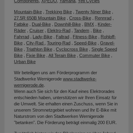
Components
,
XPEDO
,
Yamaha
,
Yeti Cycles
Mountain-Bike
,
Trekking Bike
,
Twenty Niner Bike
,
27.5R 650B Mountain Bike
,
Cross-Bike
,
Rennrad
,
Fatbike
,
Dual-Bike
,
Downhill-Bike
,
BMX
,
Kinder-
Räder
,
Cruiser
,
Elektro-Rad
,
Tandem
,
Bike
,
Fahrrad
,
Lady-Bike
,
Faltrad
,
Fitness-Bike
,
Rohloff-
Bike
,
City-Rad
,
Touring-Rad
,
Speed-Bike
,
Gravel-
Bike
,
Triathlon Bike
,
Cyclocross Bike
,
Single Speed
Bike
,
Fixie Bike
,
All Terain Bike
,
Commuter Bike
,
Urban Bike
Wir beteiligen uns am Förderprogramm der
Stadtwerke Wernigerode
www.stadtwerke-
wernigerode.de
.
Wenn auch Sie sich für den Kauf eines Elektrorades
entschieden haben, unterstützen wir Ihren Einsatz für
die Umwelt. Sie erhalten einen Zuschuss, wenn Sie in
unserem Stromnetzgebiet wohnen und Ihr E-Bike mit
Naturstrom von den Stadtwerken Wernigerode
"betanken". Die Förderung beträgt einmalig 200 EUR.