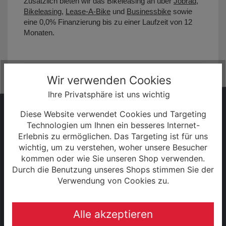
Zusätzlich bieten wir das Bikeleasing an über
Jobrad
,
Bikeleasing
,
Lease-A-Bike
und
Businessbike
sowie
eine 0,0% Finanzierung bis zu einer Laufzeit von 12
Monaten.
Wir verwenden Cookies
Ihre Privatsphäre ist uns wichtig
HABEN SIE FRAGEN?
Diese Website verwendet Cookies und Targeting
Technologien um Ihnen ein besseres Internet-
Wir sind gerne persönlich für Sie da!
Erlebnis zu ermöglichen. Das Targeting ist für uns
wichtig, um zu verstehen, woher unsere Besucher
kommen oder wie Sie unseren Shop verwenden.
+49 (0) 3943 - 694 253
Durch die Benutzung unseres Shops stimmen Sie der
Verwendung von Cookies zu.
Servicezeiten:
Alle akzeptieren
Mo - Fr: 08:30 - 18:00 Uhr