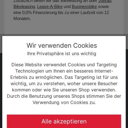
Zusätzlich bieten wir das Bikeleasing an über
Jobrad
,
Bikeleasing
,
Lease-A-Bike
und
Businessbike
sowie
eine 0,0% Finanzierung bis zu einer Laufzeit von 12
Monaten.
Wir verwenden Cookies
Ihre Privatsphäre ist uns wichtig
HABEN SIE FRAGEN?
Diese Website verwendet Cookies und Targeting
Technologien um Ihnen ein besseres Internet-
Wir sind gerne persönlich für Sie da!
Erlebnis zu ermöglichen. Das Targeting ist für uns
wichtig, um zu verstehen, woher unsere Besucher
kommen oder wie Sie unseren Shop verwenden.
+49 (0) 3943 - 694 253
Durch die Benutzung unseres Shops stimmen Sie der
Verwendung von Cookies zu.
Servicezeiten:
Alle akzeptieren
Mo - Fr: 08:30 - 18:00 Uhr