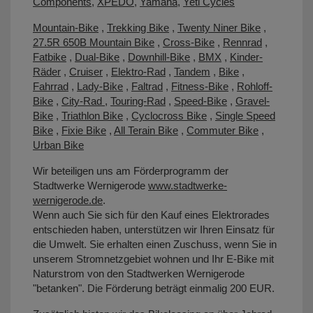
Components
,
XPEDO
,
Yamaha
,
Yeti Cycles
Mountain-Bike
,
Trekking Bike
,
Twenty Niner Bike
,
27.5R 650B Mountain Bike
,
Cross-Bike
,
Rennrad
,
Fatbike
,
Dual-Bike
,
Downhill-Bike
,
BMX
,
Kinder-
Räder
,
Cruiser
,
Elektro-Rad
,
Tandem
,
Bike
,
Fahrrad
,
Lady-Bike
,
Faltrad
,
Fitness-Bike
,
Rohloff-
Bike
,
City-Rad
,
Touring-Rad
,
Speed-Bike
,
Gravel-
Bike
,
Triathlon Bike
,
Cyclocross Bike
,
Single Speed
Bike
,
Fixie Bike
,
All Terain Bike
,
Commuter Bike
,
Urban Bike
Wir beteiligen uns am Förderprogramm der
Stadtwerke Wernigerode
www.stadtwerke-
wernigerode.de
.
Wenn auch Sie sich für den Kauf eines Elektrorades
entschieden haben, unterstützen wir Ihren Einsatz für
die Umwelt. Sie erhalten einen Zuschuss, wenn Sie in
unserem Stromnetzgebiet wohnen und Ihr E-Bike mit
Naturstrom von den Stadtwerken Wernigerode
"betanken". Die Förderung beträgt einmalig 200 EUR.