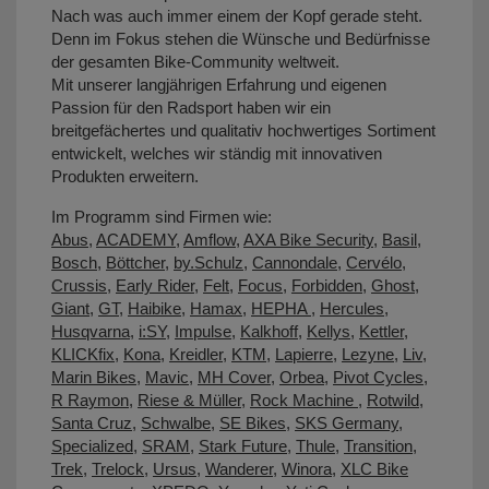
Nach was auch immer einem der Kopf gerade steht.
Denn im Fokus stehen die Wünsche und Bedürfnisse
der gesamten Bike-Community weltweit.
Mit unserer langjährigen Erfahrung und eigenen
Passion für den Radsport haben wir ein
breitgefächertes und qualitativ hochwertiges Sortiment
entwickelt, welches wir ständig mit innovativen
Produkten erweitern.
Im Programm sind Firmen wie:
Abus
,
ACADEMY
,
Amflow
,
AXA Bike Security
,
Basil
,
Bosch
,
Böttcher
,
by.Schulz
,
Cannondale
,
Cervélo
,
Crussis
,
Early Rider
,
Felt
,
Focus
,
Forbidden
,
Ghost
,
Giant
,
GT
,
Haibike
,
Hamax
,
HEPHA
,
Hercules
,
Husqvarna
,
i:SY
,
Impulse
,
Kalkhoff
,
Kellys
,
Kettler
,
KLICKfix
,
Kona
,
Kreidler
,
KTM
,
Lapierre
,
Lezyne
,
Liv
,
Marin Bikes
,
Mavic
,
MH Cover
,
Orbea
,
Pivot Cycles
,
R Raymon
,
Riese & Müller
,
Rock Machine
,
Rotwild
,
Santa Cruz
,
Schwalbe
,
SE Bikes
,
SKS Germany
,
Specialized
,
SRAM
,
Stark Future
,
Thule
,
Transition
,
Trek
,
Trelock
,
Ursus
,
Wanderer
,
Winora
,
XLC Bike