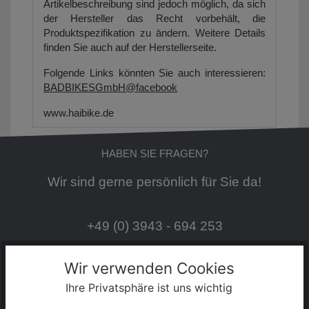
Artikelbeschreibung sind jedoch möglich, da sich
der Hersteller das Recht vorbehält, die
Produktspezifikation zu ändern. Weitere Details
finden Sie auch auf der Herstellerseite.
Folgende Links könnten Sie auch interessieren:
BADBIKESGmbH@facebook
www.haibike.de
HABEN SIE FRAGEN?
Wir sind gerne persönlich für Sie da!
+49 (0) 3943 - 694 253
Wir verwenden Cookies
Servicezeiten:
Ihre Privatsphäre ist uns wichtig
Mo - Fr: 08:30 - 18:00 Uhr