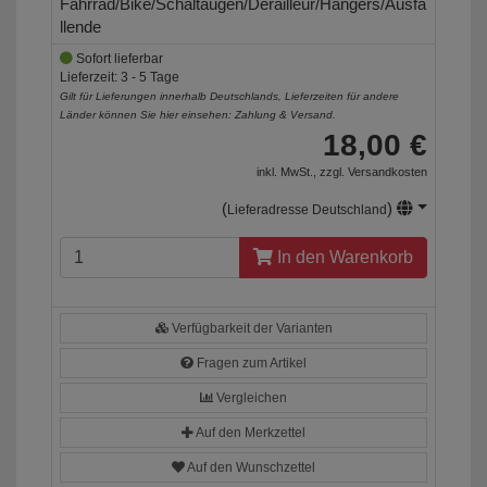
Fahrrad/Bike/Schaltaugen/Derailleur/Hangers/Ausfa
llende
Sofort lieferbar
Lieferzeit: 3 - 5 Tage
Gilt für Lieferungen innerhalb Deutschlands, Lieferzeiten für andere
Länder können Sie hier einsehen:
Zahlung & Versand
.
18,00 €
inkl. MwSt., zzgl.
Versandkosten
(
)
Lieferadresse Deutschland
In den Warenkorb
Verfügbarkeit der Varianten
Fragen zum Artikel
Vergleichen
Auf den Merkzettel
Auf den Wunschzettel