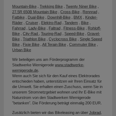
Mountain-Bike
,
Trekking Bike
,
Twenty Niner Bike
,
27.5R 650B Mountain Bike
,
Cross-Bike
,
Rennrad
,
Fatbike
,
Dual-Bike
,
Downhill-Bike
,
BMX
,
Kinder-
Räder
,
Cruiser
,
Elektro-Rad
,
Tandem
,
Bike
,
Fahrrad
,
Lady-Bike
,
Faltrad
,
Fitness-Bike
,
Rohloff-
Bike
,
City-Rad
,
Touring-Rad
,
Speed-Bike
,
Gravel-
Bike
,
Triathlon Bike
,
Cyclocross Bike
,
Single Speed
Bike
,
Fixie Bike
,
All Terain Bike
,
Commuter Bike
,
Urban Bike
Wir beteiligen uns am Förderprogramm der
Stadtwerke Wernigerode
www.stadtwerke-
wernigerode.de
.
Wenn auch Sie sich für den Kauf eines Elektrorades
entschieden haben, unterstützen wir Ihren Einsatz für
die Umwelt. Sie erhalten einen Zuschuss, wenn Sie in
unserem Stromnetzgebiet wohnen und Ihr E-Bike mit
Naturstrom von den Stadtwerken Wernigerode
"betanken". Die Förderung beträgt einmalig 200 EUR.
Zusätzlich bieten wir das Bikeleasing an über
Jobrad
,