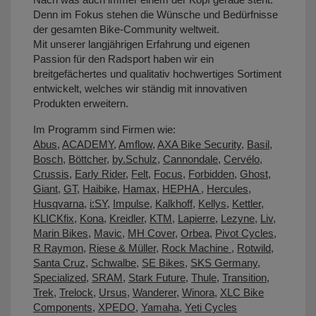
Denn im Fokus stehen die Wünsche und Bedürfnisse
der gesamten Bike-Community weltweit.
Mit unserer langjährigen Erfahrung und eigenen
Passion für den Radsport haben wir ein
breitgefächertes und qualitativ hochwertiges Sortiment
entwickelt, welches wir ständig mit innovativen
Produkten erweitern.
Im Programm sind Firmen wie:
Abus
,
ACADEMY
,
Amflow
,
AXA Bike Security
,
Basil
,
Bosch
,
Böttcher
,
by.Schulz
,
Cannondale
,
Cervélo
,
Crussis
,
Early Rider
,
Felt
,
Focus
,
Forbidden
,
Ghost
,
Giant
,
GT
,
Haibike
,
Hamax
,
HEPHA
,
Hercules
,
Husqvarna
,
i:SY
,
Impulse
,
Kalkhoff
,
Kellys
,
Kettler
,
KLICKfix
,
Kona
,
Kreidler
,
KTM
,
Lapierre
,
Lezyne
,
Liv
,
Marin Bikes
,
Mavic
,
MH Cover
,
Orbea
,
Pivot Cycles
,
R Raymon
,
Riese & Müller
,
Rock Machine
,
Rotwild
,
Santa Cruz
,
Schwalbe
,
SE Bikes
,
SKS Germany
,
Specialized
,
SRAM
,
Stark Future
,
Thule
,
Transition
,
Trek
,
Trelock
,
Ursus
,
Wanderer
,
Winora
,
XLC Bike
Components
,
XPEDO
,
Yamaha
,
Yeti Cycles