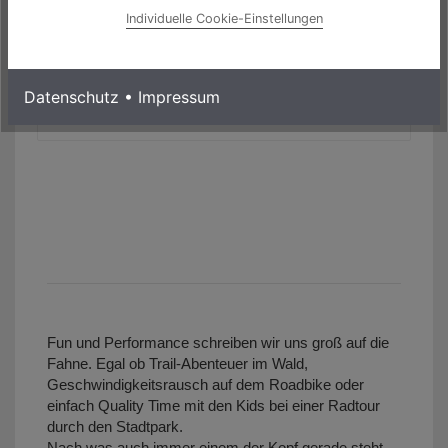
Individuelle Cookie-Einstellungen
69,95 € *
Mehr Informationen
Datenschutz
•
Impressum
Fun und Performance schreiben wir uns groß auf die
Fahne. Egal ob Trail-Abenteuer im Wald,
Geschwindigkeitsrausch auf dem Roadbike oder
einfach Quality Time mit den Kids bei einer Radtour
durch den Stadtpark.
Nach was auch immer einem der Kopf gerade steht.