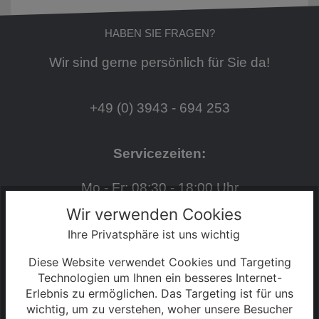
HABEN SIE FRAGEN?
Wir sind gerne persönlich für Sie da!
+49 (0) 3943 - 694 253
Servicezeiten:
Mo - Fr: 08:30 - 18:00 Uhr
Wir verwenden Cookies
Sa: 09:00 - 13:00 Uhr
Ihre Privatsphäre ist uns wichtig
Diese Website verwendet Cookies und Targeting
S2 - 2025
Technologien um Ihnen ein besseres Internet-
Erlebnis zu ermöglichen. Das Targeting ist für uns
wichtig, um zu verstehen, woher unsere Besucher