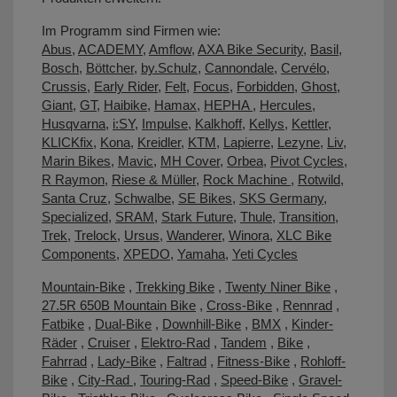
Im Programm sind Firmen wie:
Abus
,
ACADEMY
,
Amflow
,
AXA Bike Security
,
Basil
,
Bosch
,
Böttcher
,
by.Schulz
,
Cannondale
,
Cervélo
,
Crussis
,
Early Rider
,
Felt
,
Focus
,
Forbidden
,
Ghost
,
Giant
,
GT
,
Haibike
,
Hamax
,
HEPHA
,
Hercules
,
Husqvarna
,
i:SY
,
Impulse
,
Kalkhoff
,
Kellys
,
Kettler
,
KLICKfix
,
Kona
,
Kreidler
,
KTM
,
Lapierre
,
Lezyne
,
Liv
,
Marin Bikes
,
Mavic
,
MH Cover
,
Orbea
,
Pivot Cycles
,
R Raymon
,
Riese & Müller
,
Rock Machine
,
Rotwild
,
Santa Cruz
,
Schwalbe
,
SE Bikes
,
SKS Germany
,
Specialized
,
SRAM
,
Stark Future
,
Thule
,
Transition
,
Trek
,
Trelock
,
Ursus
,
Wanderer
,
Winora
,
XLC Bike
Components
,
XPEDO
,
Yamaha
,
Yeti Cycles
Mountain-Bike
,
Trekking Bike
,
Twenty Niner Bike
,
27.5R 650B Mountain Bike
,
Cross-Bike
,
Rennrad
,
Fatbike
,
Dual-Bike
,
Downhill-Bike
,
BMX
,
Kinder-
Räder
,
Cruiser
,
Elektro-Rad
,
Tandem
,
Bike
,
Fahrrad
,
Lady-Bike
,
Faltrad
,
Fitness-Bike
,
Rohloff-
Bike
,
City-Rad
,
Touring-Rad
,
Speed-Bike
,
Gravel-