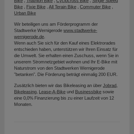
Bike
,
Triathlon Bike
,
Cyclocross Bike
,
Single Speed
Bike
,
Fixie Bike
,
All Terain Bike
,
Commuter Bike
,
Urban Bike
Wir beteiligen uns am Förderprogramm der
Stadtwerke Wernigerode
www.stadtwerke-
wernigerode.de
.
Wenn auch Sie sich für den Kauf eines Elektrorades
entschieden haben, unterstützen wir Ihren Einsatz für
die Umwelt. Sie erhalten einen Zuschuss, wenn Sie in
unserem Stromnetzgebiet wohnen und Ihr E-Bike mit
Naturstrom von den Stadtwerken Wernigerode
"betanken". Die Förderung beträgt einmalig 200 EUR.
Zusätzlich bieten wir das Bikeleasing an über
Jobrad
,
Bikeleasing
,
Lease-A-Bike
und
Businessbike
sowie
eine 0,0% Finanzierung bis zu einer Laufzeit von 12
Monaten.