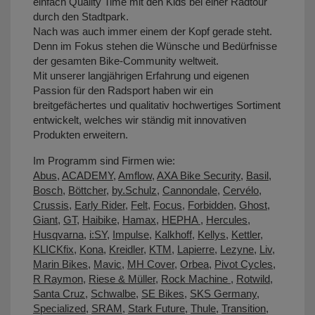
einfach Quality Time mit den Kids bei einer Radtour
durch den Stadtpark.
Nach was auch immer einem der Kopf gerade steht.
Denn im Fokus stehen die Wünsche und Bedürfnisse
der gesamten Bike-Community weltweit.
Mit unserer langjährigen Erfahrung und eigenen
Passion für den Radsport haben wir ein
breitgefächertes und qualitativ hochwertiges Sortiment
entwickelt, welches wir ständig mit innovativen
Produkten erweitern.
Im Programm sind Firmen wie:
Abus
,
ACADEMY
,
Amflow
,
AXA Bike Security
,
Basil
,
Bosch
,
Böttcher
,
by.Schulz
,
Cannondale
,
Cervélo
,
Crussis
,
Early Rider
,
Felt
,
Focus
,
Forbidden
,
Ghost
,
Giant
,
GT
,
Haibike
,
Hamax
,
HEPHA
,
Hercules
,
Husqvarna
,
i:SY
,
Impulse
,
Kalkhoff
,
Kellys
,
Kettler
,
KLICKfix
,
Kona
,
Kreidler
,
KTM
,
Lapierre
,
Lezyne
,
Liv
,
Marin Bikes
,
Mavic
,
MH Cover
,
Orbea
,
Pivot Cycles
,
R Raymon
,
Riese & Müller
,
Rock Machine
,
Rotwild
,
Santa Cruz
,
Schwalbe
,
SE Bikes
,
SKS Germany
,
Specialized
,
SRAM
,
Stark Future
,
Thule
,
Transition
,