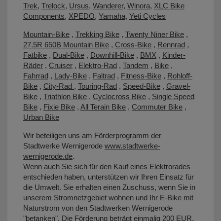
Trek
,
Trelock
,
Ursus
,
Wanderer
,
Winora
,
XLC Bike
Components
,
XPEDO
,
Yamaha
,
Yeti Cycles
Mountain-Bike
,
Trekking Bike
,
Twenty Niner Bike
,
27.5R 650B Mountain Bike
,
Cross-Bike
,
Rennrad
,
Fatbike
,
Dual-Bike
,
Downhill-Bike
,
BMX
,
Kinder-
Räder
,
Cruiser
,
Elektro-Rad
,
Tandem
,
Bike
,
Fahrrad
,
Lady-Bike
,
Faltrad
,
Fitness-Bike
,
Rohloff-
Bike
,
City-Rad
,
Touring-Rad
,
Speed-Bike
,
Gravel-
Bike
,
Triathlon Bike
,
Cyclocross Bike
,
Single Speed
Bike
,
Fixie Bike
,
All Terain Bike
,
Commuter Bike
,
Urban Bike
Wir beteiligen uns am Förderprogramm der
Stadtwerke Wernigerode
www.stadtwerke-
wernigerode.de
.
Wenn auch Sie sich für den Kauf eines Elektrorades
entschieden haben, unterstützen wir Ihren Einsatz für
die Umwelt. Sie erhalten einen Zuschuss, wenn Sie in
unserem Stromnetzgebiet wohnen und Ihr E-Bike mit
Naturstrom von den Stadtwerken Wernigerode
"betanken". Die Förderung beträgt einmalig 200 EUR.