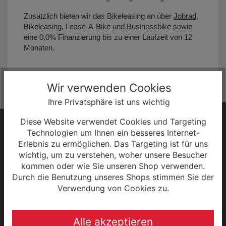
Zusätzlich bieten wir das Bikeleasing an über
Jobrad
,
Bikeleasing
,
Lease-A-Bike
und
Businessbike
sowie
eine 0,0% Finanzierung bis zu einer Laufzeit von 12
Monaten.
Wir verwenden Cookies
Ihre Privatsphäre ist uns wichtig
Diese Website verwendet Cookies und Targeting
HABEN SIE FRAGEN?
Technologien um Ihnen ein besseres Internet-
Wir sind gerne persönlich für Sie da!
Erlebnis zu ermöglichen. Das Targeting ist für uns
wichtig, um zu verstehen, woher unsere Besucher
kommen oder wie Sie unseren Shop verwenden.
+49 (0) 3943 - 694 253
Durch die Benutzung unseres Shops stimmen Sie der
Verwendung von Cookies zu.
Servicezeiten:
Alle akzeptieren