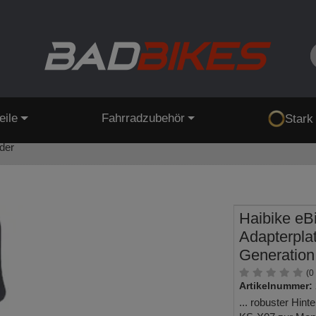
eile
Fahrradzubehör
Stark
der
Haibike eBi
Adapterplat
Generation
(0
Artikelnummer:
... robuster Hint