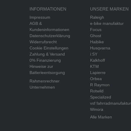
INFORMATIONEN
UNSERE MARKEN
Impressum
Raleigh
AGB &
e-bike manufaktur
Kundeninformationen
Focus
Datenschutzerklärung
Ghost
Widerrufsrecht
Haibike
Cookie Einstellungen
Husqvarna
Zahlung & Versand
i:SY
0% Finanzierung
Kalkhoff
Hinweise zur
KTM
Batterieentsorgung
Lapierre
Orbea
Rahmenrechner
R Raymon
Unternehmen
Rotwild
Specialized
vsf fahrradmanufaktur
Winora
Alle Marken