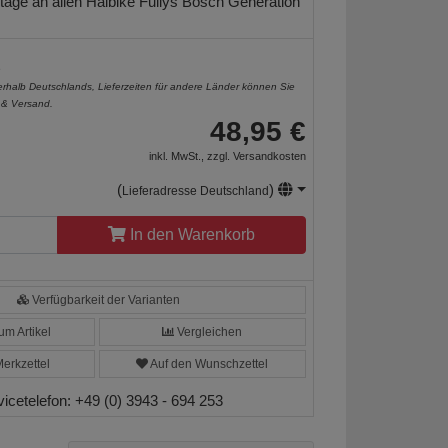
age an allen Haibike Fullys Bosch Generation
e
nerhalb Deutschlands, Lieferzeiten für andere Länder können Sie
 & Versand
.
48,95 €
inkl. MwSt., zzgl.
Versandkosten
(
)
Lieferadresse Deutschland
In den Warenkorb
Verfügbarkeit der Varianten
m Artikel
Vergleichen
erkzettel
Auf den Wunschzettel
vicetelefon:
+49 (0) 3943 - 694 253