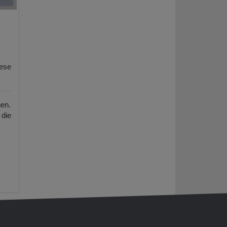
iese
nen.
die