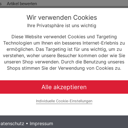
s
Artikel bewerten
Wir verwenden Cookies
Ihre Privatsphäre ist uns wichtig
auständer (inkl. Adapterplatte) f
Generation 4
Diese Website verwendet Cookies und Targeting
Technologien um Ihnen ein besseres Internet-Erlebnis zu
klusive Adapterplatte KS-X07 zur Montage an allen Haibike Fullys B
ermöglichen. Das Targeting ist für uns wichtig, um zu
verstehen, woher unsere Besucher kommen oder wie Sie
unseren Shop verwenden. Durch die Benutzung unseres
Shops stimmen Sie der Verwendung von Cookies zu.
Alle akzeptieren
ststofffuß
Individuelle Cookie-Einstellungen
assen
atenschutz
•
Impressum