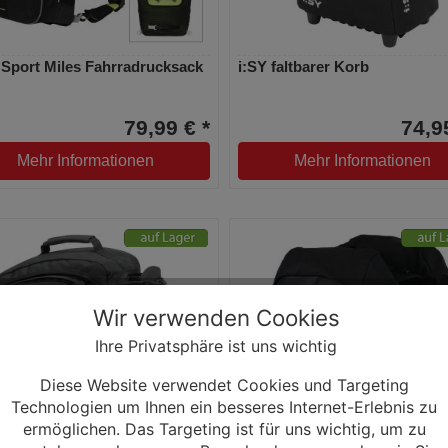
 Sport Miles Fahrradrucksack
i:SY faltbarer Korb
79,99 € *
74,9
Mehr Informationen
Mehr Informationen
Wir verwenden Cookies
Ihre Privatsphäre ist uns wichtig
Diese Website verwendet Cookies und Targeting
Technologien um Ihnen ein besseres Internet-Erlebnis zu
ermöglichen. Das Targeting ist für uns wichtig, um zu
fix Rackpack 1 Plus
XLC V-light Active BA-S108