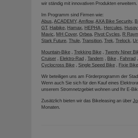
wir ständig mit innovativen Produkten erweitern.
Im Programm sind Firmen wie:
Abus
,
ACADEMY
,
Amflow
,
AXA Bike Security
,
B
GT
,
Haibike
,
Hamax
,
HEPHA
,
Hercules
,
Husqv
Mavic
,
MH Cover
,
Orbea
,
Pivot Cycles
,
R Ray
Stark Future
,
Thule
,
Transition
,
Trek
,
Trelock
,
Ur
Mountain-Bike
,
Trekking Bike
,
Twenty Niner Bi
Cruiser
,
Elektro-Rad
,
Tandem
,
Bike
,
Fahrrad
Cyclocross Bike
,
Single Speed Bike
,
Fixie Bik
Wir beteiligen uns am Förderprogramm der Sta
Wenn auch Sie sich für den Kauf eines Elektrora
unserem Stromnetzgebiet wohnen und Ihr E-Bike
Zusätzlich bieten wir das Bikeleasing an über
Jo
Monaten.