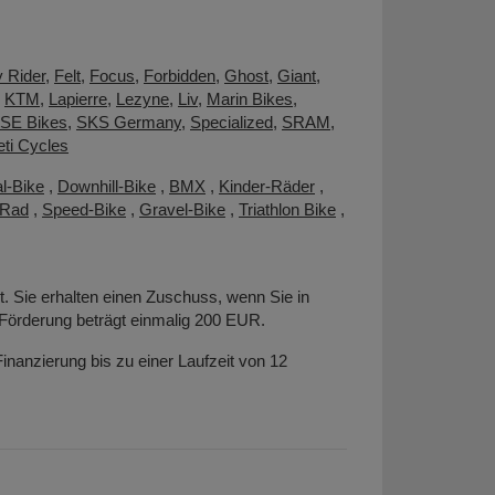
y Rider
,
Felt
,
Focus
,
Forbidden
,
Ghost
,
Giant
,
,
KTM
,
Lapierre
,
Lezyne
,
Liv
,
Marin Bikes
,
SE Bikes
,
SKS Germany
,
Specialized
,
SRAM
,
eti Cycles
l-Bike
,
Downhill-Bike
,
BMX
,
Kinder-Räder
,
-Rad
,
Speed-Bike
,
Gravel-Bike
,
Triathlon Bike
,
t. Sie erhalten einen Zuschuss, wenn Sie in
Förderung beträgt einmalig 200 EUR.
nanzierung bis zu einer Laufzeit von 12