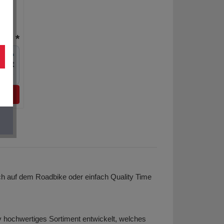
 € *
öglich
onat
naten
ch auf dem Roadbike oder einfach Quality Time
iv hochwertiges Sortiment entwickelt, welches