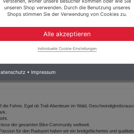
verstehen, woher unsere Besucher kommen oder wie Sie
kträger Topcase (mit Klickfix
Doppelpacktasche
unseren Shop verwenden. Durch die Benutzung unseres
ip Befestigungssystem)
Shops stimmen Sie der Verwendung von Cookies zu.
134,95 € *
120,00
0% Finanzierung möglich
Alle akzeptieren
0% Finanzierung m
ab 2,25 € / Monat
ab 2,00 € / M
Laufzeit bis zu 60 Monaten
Laufzeit bis zu 60 Mo
Individuelle Cookie-Einstellungen
Mehr Informationen
Mehr Informationen
atenschutz
•
Impressum
f die Fahne. Egal ob Trail-Abenteuer im Wald, Geschwindigkeitsraus
ark.
eht.
nisse der gesamten Bike-Community weltweit.
Passion für den Radsport haben wir ein breitgefächertes und qualitat