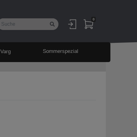
0
Sommerspezial
 Varg