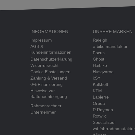
INFORMATIONEN
UNSERE MARKEN
Impressum
Raleigh
AGB &
e-bike manufaktur
Kundeninformationen
Focus
Datenschutzerklärung
Ghost
Widerrufsrecht
Haibike
Cookie Einstellungen
Husqvarna
Zahlung & Versand
i:SY
0% Finanzierung
Kalkhoff
Hinweise zur
KTM
Batterieentsorgung
Lapierre
Orbea
Rahmenrechner
R Raymon
Unternehmen
Rotwild
Specialized
vsf fahrradmanufaktur