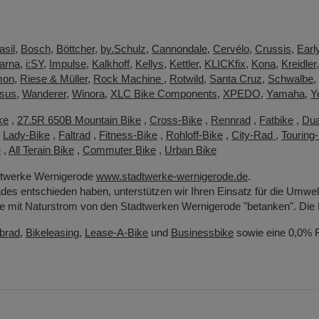
asil
,
Bosch
,
Böttcher
,
by.Schulz
,
Cannondale
,
Cervélo
,
Crussis
,
Earl
arna
,
i:SY
,
Impulse
,
Kalkhoff
,
Kellys
,
Kettler
,
KLICKfix
,
Kona
,
Kreidler
mon
,
Riese & Müller
,
Rock Machine
,
Rotwild
,
Santa Cruz
,
Schwalbe
,
sus
,
Wanderer
,
Winora
,
XLC Bike Components
,
XPEDO
,
Yamaha
,
Y
ke
,
27.5R 650B Mountain Bike
,
Cross-Bike
,
Rennrad
,
Fatbike
,
Dua
,
Lady-Bike
,
Faltrad
,
Fitness-Bike
,
Rohloff-Bike
,
City-Rad
,
Touring
e
,
All Terain Bike
,
Commuter Bike
,
Urban Bike
dtwerke Wernigerode
www.stadtwerke-wernigerode.de
.
des entschieden haben, unterstützen wir Ihren Einsatz für die Umwel
 mit Naturstrom von den Stadtwerken Wernigerode "betanken". Die 
brad
,
Bikeleasing
,
Lease-A-Bike
und
Businessbike
sowie eine 0,0% Fi