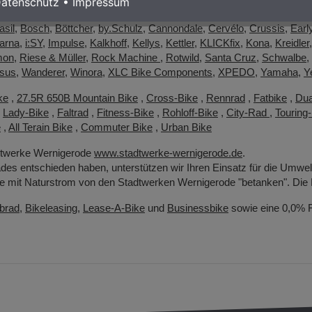
atenschutz
•
Impressum
asil
,
Bosch
,
Böttcher
,
by.Schulz
,
Cannondale
,
Cervélo
,
Crussis
,
Earl
arna
,
i:SY
,
Impulse
,
Kalkhoff
,
Kellys
,
Kettler
,
KLICKfix
,
Kona
,
Kreidler
mon
,
Riese & Müller
,
Rock Machine
,
Rotwild
,
Santa Cruz
,
Schwalbe
,
sus
,
Wanderer
,
Winora
,
XLC Bike Components
,
XPEDO
,
Yamaha
,
Y
ke
,
27.5R 650B Mountain Bike
,
Cross-Bike
,
Rennrad
,
Fatbike
,
Dua
,
Lady-Bike
,
Faltrad
,
Fitness-Bike
,
Rohloff-Bike
,
City-Rad
,
Touring
e
,
All Terain Bike
,
Commuter Bike
,
Urban Bike
dtwerke Wernigerode
www.stadtwerke-wernigerode.de
.
des entschieden haben, unterstützen wir Ihren Einsatz für die Umwel
 mit Naturstrom von den Stadtwerken Wernigerode "betanken". Die 
brad
,
Bikeleasing
,
Lease-A-Bike
und
Businessbike
sowie eine 0,0% Fi