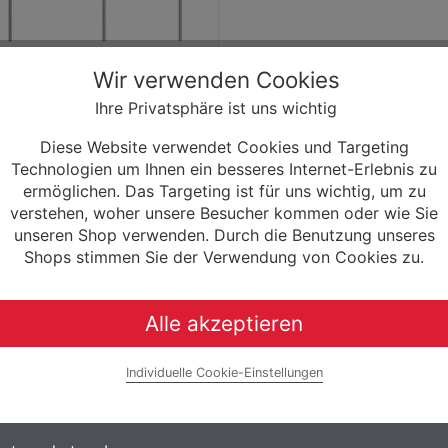
e Tubeless Pro Plugs
Wir verwenden Cookies
aturset
Ihre Privatsphäre ist uns wichtig
17,95 € *
Diese Website verwendet Cookies und Targeting
Mehr Informationen
Technologien um Ihnen ein besseres Internet-Erlebnis zu
ermöglichen. Das Targeting ist für uns wichtig, um zu
verstehen, woher unsere Besucher kommen oder wie Sie
unseren Shop verwenden. Durch die Benutzung unseres
Shops stimmen Sie der Verwendung von Cookies zu.
Alle akzeptieren
f die Fahne. Egal ob Trail-Abenteuer im Wald, Geschwindigkeitsraus
ark.
eht.
Individuelle Cookie-Einstellungen
nisse der gesamten Bike-Community weltweit.
Passion für den Radsport haben wir ein breitgefächertes und qualitat