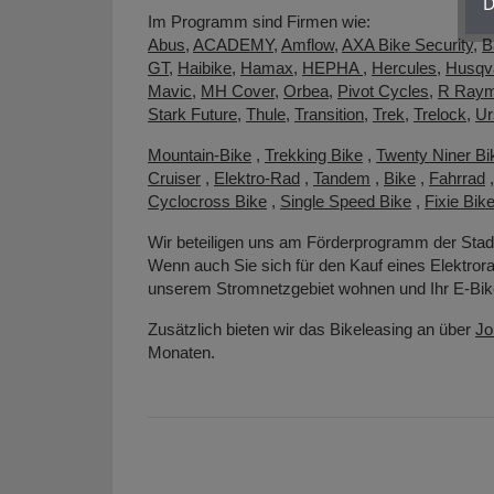
D
Im Programm sind Firmen wie:
Abus
,
ACADEMY
,
Amflow
,
AXA Bike Security
,
B
GT
,
Haibike
,
Hamax
,
HEPHA
,
Hercules
,
Husqv
Mavic
,
MH Cover
,
Orbea
,
Pivot Cycles
,
R Ray
Stark Future
,
Thule
,
Transition
,
Trek
,
Trelock
,
Ur
Mountain-Bike
,
Trekking Bike
,
Twenty Niner Bi
Cruiser
,
Elektro-Rad
,
Tandem
,
Bike
,
Fahrrad
Cyclocross Bike
,
Single Speed Bike
,
Fixie Bik
Wir beteiligen uns am Förderprogramm der Sta
Wenn auch Sie sich für den Kauf eines Elektrora
unserem Stromnetzgebiet wohnen und Ihr E-Bike
Zusätzlich bieten wir das Bikeleasing an über
Jo
Monaten.