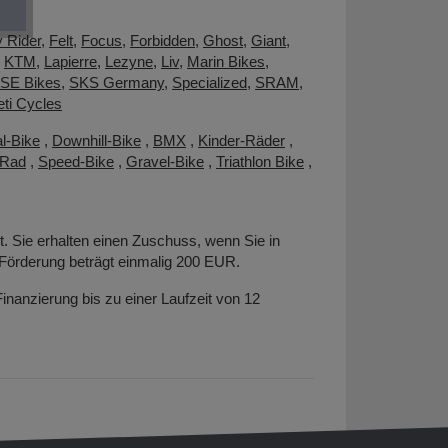
y Rider
,
Felt
,
Focus
,
Forbidden
,
Ghost
,
Giant
,
,
KTM
,
Lapierre
,
Lezyne
,
Liv
,
Marin Bikes
,
SE Bikes
,
SKS Germany
,
Specialized
,
SRAM
,
eti Cycles
l-Bike
,
Downhill-Bike
,
BMX
,
Kinder-Räder
,
-Rad
,
Speed-Bike
,
Gravel-Bike
,
Triathlon Bike
,
t. Sie erhalten einen Zuschuss, wenn Sie in
Förderung beträgt einmalig 200 EUR.
nanzierung bis zu einer Laufzeit von 12