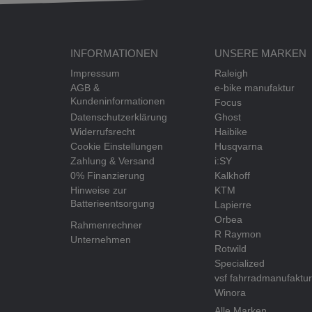
INFORMATIONEN
UNSERE MARKEN
Impressum
Raleigh
AGB &
e-bike manufaktur
Kundeninformationen
Focus
Datenschutzerklärung
Ghost
Widerrufsrecht
Haibike
Cookie Einstellungen
Husqvarna
Zahlung & Versand
i:SY
0% Finanzierung
Kalkhoff
Hinweise zur
KTM
Batterieentsorgung
Lapierre
Orbea
Rahmenrechner
R Raymon
Unternehmen
Rotwild
Specialized
vsf fahrradmanufaktur
Winora
Alle Marken