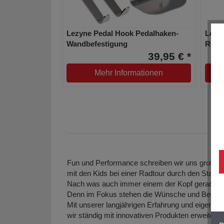
Lezyne Pedal Hook Pedalhaken-
Lezyn
Wandbefestigung
Repar
39,95 € *
Mehr Informationen
Fun und Performance schreiben wir uns groß au
mit den Kids bei einer Radtour durch den Stadtp
Nach was auch immer einem der Kopf gerade st
Denn im Fokus stehen die Wünsche und Bedürf
Mit unserer langjährigen Erfahrung und eigenen 
wir ständig mit innovativen Produkten erweitern.