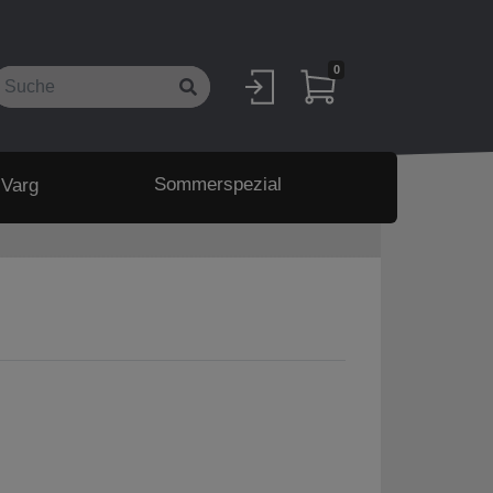
0
Sommerspezial
 Varg