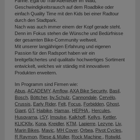
Fahne. Egal ob Trail-Abenteuer im Wald,
Geschwindigkeitsrausch auf dem Roadbike oder
einfach Quality Time mit den Kids bei einer Radtour
durch den Stadtpark.
Nach was auch immer einem der Kopf gerade steht.
Denn im Fokus stehen die Wünsche und Bedürfnisse
der gesamten Bike-Community weltweit.
Mit unserer langjährigen Erfahrung und eigenen
Passion für den Radsport haben wir ein
breitgefächertes und qualitativ hochwertiges Sortiment
entwickelt, welches wir ständig mit innovativen
Produkten erweitern.
Im Programm sind Firmen wie:
Abus
,
ACADEMY
,
Amflow
,
AXA Bike Security
,
Basil
,
Bosch
,
Böttcher
,
by.Schulz
,
Cannondale
,
Cervélo
,
Crussis
,
Early Rider
,
Felt
,
Focus
,
Forbidden
,
Ghost
,
Giant
,
GT
,
Haibike
,
Hamax
,
HEPHA
,
Hercules
,
Husqvarna
,
i:SY
,
Impulse
,
Kalkhoff
,
Kellys
,
Kettler
,
KLICKfix
,
Kona
,
Kreidler
,
KTM
,
Lapierre
,
Lezyne
,
Liv
,
Marin Bikes
,
Mavic
,
MH Cover
,
Orbea
,
Pivot Cycles
,
R Raymon
,
Riese & Müller
,
Rock Machine
,
Rotwild
,