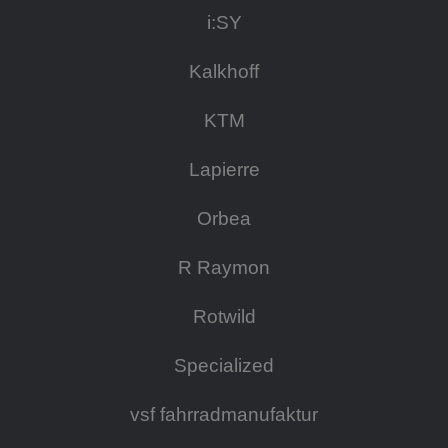
i:SY
Kalkhoff
KTM
Lapierre
Orbea
R Raymon
Rotwild
Specialized
vsf fahrradmanufaktur