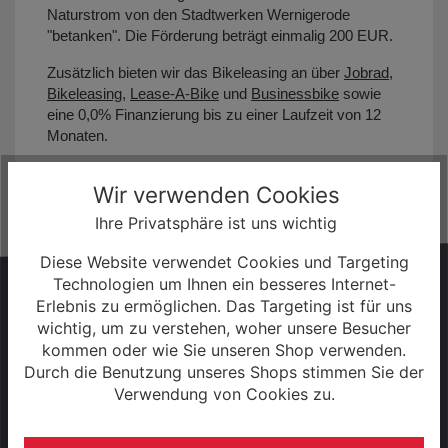
Naturstrom von den Stadtwerken Wernigerode
"betanken". Die Förderung beträgt einmalig 200 EUR.
Zusätzlich bieten wir das Bikeleasing an über
Jobrad
,
Bikeleasing
,
Lease-A-Bike
und
Businessbike
sowie
eine 0,0% Finanzierung bis zu einer Laufzeit von 12
Monaten.
Wir verwenden Cookies
Ihre Privatsphäre ist uns wichtig
Diese Website verwendet Cookies und Targeting
HABEN SIE FRAGEN?
Technologien um Ihnen ein besseres Internet-
Erlebnis zu ermöglichen. Das Targeting ist für uns
Wir sind gerne persönlich für Sie da!
wichtig, um zu verstehen, woher unsere Besucher
kommen oder wie Sie unseren Shop verwenden.
Durch die Benutzung unseres Shops stimmen Sie der
+49 (0) 3943 - 694 253
Verwendung von Cookies zu.