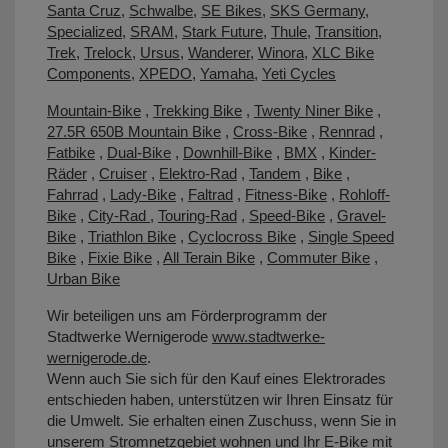
Santa Cruz
,
Schwalbe
,
SE Bikes
,
SKS Germany
,
Specialized
,
SRAM
,
Stark Future
,
Thule
,
Transition
,
Trek
,
Trelock
,
Ursus
,
Wanderer
,
Winora
,
XLC Bike
Components
,
XPEDO
,
Yamaha
,
Yeti Cycles
Mountain-Bike
,
Trekking Bike
,
Twenty Niner Bike
,
27.5R 650B Mountain Bike
,
Cross-Bike
,
Rennrad
,
Fatbike
,
Dual-Bike
,
Downhill-Bike
,
BMX
,
Kinder-
Räder
,
Cruiser
,
Elektro-Rad
,
Tandem
,
Bike
,
Fahrrad
,
Lady-Bike
,
Faltrad
,
Fitness-Bike
,
Rohloff-
Bike
,
City-Rad
,
Touring-Rad
,
Speed-Bike
,
Gravel-
Bike
,
Triathlon Bike
,
Cyclocross Bike
,
Single Speed
Bike
,
Fixie Bike
,
All Terain Bike
,
Commuter Bike
,
Urban Bike
Wir beteiligen uns am Förderprogramm der
Stadtwerke Wernigerode
www.stadtwerke-
wernigerode.de
.
Wenn auch Sie sich für den Kauf eines Elektrorades
entschieden haben, unterstützen wir Ihren Einsatz für
die Umwelt. Sie erhalten einen Zuschuss, wenn Sie in
unserem Stromnetzgebiet wohnen und Ihr E-Bike mit