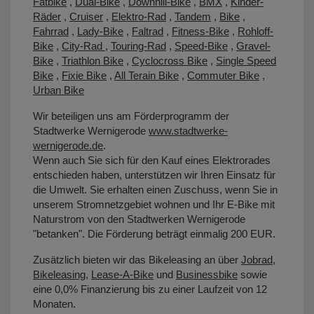
Fatbike
,
Dual-Bike
,
Downhill-Bike
,
BMX
,
Kinder-
Räder
,
Cruiser
,
Elektro-Rad
,
Tandem
,
Bike
,
Fahrrad
,
Lady-Bike
,
Faltrad
,
Fitness-Bike
,
Rohloff-
Bike
,
City-Rad
,
Touring-Rad
,
Speed-Bike
,
Gravel-
Bike
,
Triathlon Bike
,
Cyclocross Bike
,
Single Speed
Bike
,
Fixie Bike
,
All Terain Bike
,
Commuter Bike
,
Urban Bike
Wir beteiligen uns am Förderprogramm der
Stadtwerke Wernigerode
www.stadtwerke-
wernigerode.de
.
Wenn auch Sie sich für den Kauf eines Elektrorades
entschieden haben, unterstützen wir Ihren Einsatz für
die Umwelt. Sie erhalten einen Zuschuss, wenn Sie in
unserem Stromnetzgebiet wohnen und Ihr E-Bike mit
Naturstrom von den Stadtwerken Wernigerode
"betanken". Die Förderung beträgt einmalig 200 EUR.
Zusätzlich bieten wir das Bikeleasing an über
Jobrad
,
Bikeleasing
,
Lease-A-Bike
und
Businessbike
sowie
eine 0,0% Finanzierung bis zu einer Laufzeit von 12
Monaten.