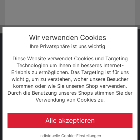
Wir verwenden Cookies
HABEN SIE FRAGEN?
Ihre Privatsphäre ist uns wichtig
Wir sind gerne persönlich für Sie da!
Diese Website verwendet Cookies und Targeting
Technologien um Ihnen ein besseres Internet-
Erlebnis zu ermöglichen. Das Targeting ist für uns
+49 (0) 3943 - 694 253
wichtig, um zu verstehen, woher unsere Besucher
kommen oder wie Sie unseren Shop verwenden.
Durch die Benutzung unseres Shops stimmen Sie der
Servicezeiten:
Verwendung von Cookies zu.
Mo - Fr: 08:30 - 18:00 Uhr
Alle akzeptieren
Sa: 09:00 - 13:00 Uhr
Individuelle Cookie-Einstellungen