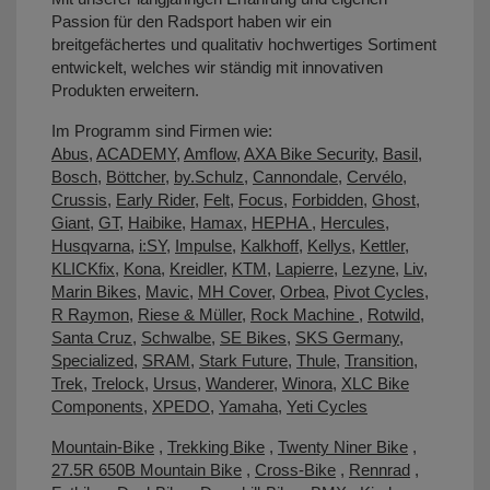
Passion für den Radsport haben wir ein
breitgefächertes und qualitativ hochwertiges Sortiment
entwickelt, welches wir ständig mit innovativen
Produkten erweitern.
Im Programm sind Firmen wie:
Abus
,
ACADEMY
,
Amflow
,
AXA Bike Security
,
Basil
,
Bosch
,
Böttcher
,
by.Schulz
,
Cannondale
,
Cervélo
,
Crussis
,
Early Rider
,
Felt
,
Focus
,
Forbidden
,
Ghost
,
Giant
,
GT
,
Haibike
,
Hamax
,
HEPHA
,
Hercules
,
Husqvarna
,
i:SY
,
Impulse
,
Kalkhoff
,
Kellys
,
Kettler
,
KLICKfix
,
Kona
,
Kreidler
,
KTM
,
Lapierre
,
Lezyne
,
Liv
,
Marin Bikes
,
Mavic
,
MH Cover
,
Orbea
,
Pivot Cycles
,
R Raymon
,
Riese & Müller
,
Rock Machine
,
Rotwild
,
Santa Cruz
,
Schwalbe
,
SE Bikes
,
SKS Germany
,
Specialized
,
SRAM
,
Stark Future
,
Thule
,
Transition
,
Trek
,
Trelock
,
Ursus
,
Wanderer
,
Winora
,
XLC Bike
Components
,
XPEDO
,
Yamaha
,
Yeti Cycles
Mountain-Bike
,
Trekking Bike
,
Twenty Niner Bike
,
27.5R 650B Mountain Bike
,
Cross-Bike
,
Rennrad
,