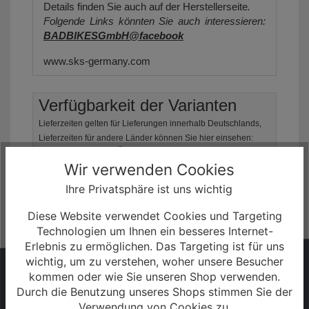
Details finden Sie auch auf der Herstellerseite
.
Folgende Links könnten Sie auch interessieren:
BADBIKESGmbH@facebook
www.sks-germany.com
Verfügbarkeit der Varianten
Lieferzeiten gelten für Lieferungen innerhalb Deutschlands,
Lieferzeiten für andere Länder können Sie hier einsehen:
Zahlung & Versand
.
Wir verwenden Cookies
SKS X-Blade II HR Fahrrad Steckschutzblech
28-
29"
Ihre Privatsphäre ist uns wichtig
Sofort lieferbar
Lieferzeit: 3 - 5 Tage
Diese Website verwendet Cookies und Targeting
Technologien um Ihnen ein besseres Internet-
Erlebnis zu ermöglichen. Das Targeting ist für uns
wichtig, um zu verstehen, woher unsere Besucher
HABEN SIE FRAGEN?
kommen oder wie Sie unseren Shop verwenden.
Durch die Benutzung unseres Shops stimmen Sie der
Wir sind gerne persönlich für Sie da!
Verwendung von Cookies zu.