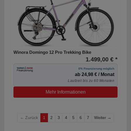
Winora Domingo 12 Pro Trekking Bike
1.499,00 € *
0% Finanzierung möglich
ab 24,98 € / Monat
Laufzeit bis zu 60 Monaten
Mehr Informationen
Weiter
← Zurück
1
2
3
4
5
6
7
Weiter →