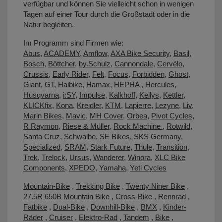
verfügbar und können Sie vielleicht schon in wenigen
Tagen auf einer Tour durch die Großstadt oder in die
Natur begleiten.
Im Programm sind Firmen wie:
Abus
,
ACADEMY
,
Amflow
,
AXA Bike Security
,
Basil
,
Bosch
,
Böttcher
,
by.Schulz
,
Cannondale
,
Cervélo
,
Crussis
,
Early Rider
,
Felt
,
Focus
,
Forbidden
,
Ghost
,
Giant
,
GT
,
Haibike
,
Hamax
,
HEPHA
,
Hercules
,
Husqvarna
,
i:SY
,
Impulse
,
Kalkhoff
,
Kellys
,
Kettler
,
KLICKfix
,
Kona
,
Kreidler
,
KTM
,
Lapierre
,
Lezyne
,
Liv
,
Marin Bikes
,
Mavic
,
MH Cover
,
Orbea
,
Pivot Cycles
,
R Raymon
,
Riese & Müller
,
Rock Machine
,
Rotwild
,
Santa Cruz
,
Schwalbe
,
SE Bikes
,
SKS Germany
,
Specialized
,
SRAM
,
Stark Future
,
Thule
,
Transition
,
Trek
,
Trelock
,
Ursus
,
Wanderer
,
Winora
,
XLC Bike
Components
,
XPEDO
,
Yamaha
,
Yeti Cycles
Mountain-Bike
,
Trekking Bike
,
Twenty Niner Bike
,
27.5R 650B Mountain Bike
,
Cross-Bike
,
Rennrad
,
Fatbike
,
Dual-Bike
,
Downhill-Bike
,
BMX
,
Kinder-
Räder
,
Cruiser
,
Elektro-Rad
,
Tandem
,
Bike
,