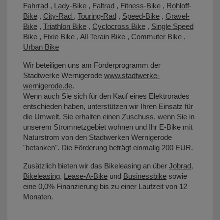
Fahrrad
,
Lady-Bike
,
Faltrad
,
Fitness-Bike
,
Rohloff-
Bike
,
City-Rad
,
Touring-Rad
,
Speed-Bike
,
Gravel-
Bike
,
Triathlon Bike
,
Cyclocross Bike
,
Single Speed
Bike
,
Fixie Bike
,
All Terain Bike
,
Commuter Bike
,
Urban Bike
Wir beteiligen uns am Förderprogramm der
Stadtwerke Wernigerode
www.stadtwerke-
wernigerode.de
.
Wenn auch Sie sich für den Kauf eines Elektrorades
entschieden haben, unterstützen wir Ihren Einsatz für
die Umwelt. Sie erhalten einen Zuschuss, wenn Sie in
unserem Stromnetzgebiet wohnen und Ihr E-Bike mit
Naturstrom von den Stadtwerken Wernigerode
"betanken". Die Förderung beträgt einmalig 200 EUR.
Zusätzlich bieten wir das Bikeleasing an über
Jobrad
,
Bikeleasing
,
Lease-A-Bike
und
Businessbike
sowie
eine 0,0% Finanzierung bis zu einer Laufzeit von 12
Monaten.