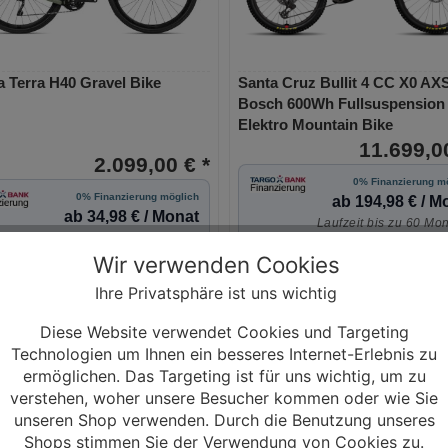
 Terra H40 Gravel Bike
Santa Cruz Bullit 4 CC X0 A
Bosch 600Wh Fullsuspension
Elektro Mountain Bike
11.699,00
2.099,00 € *
0% Finanzierung m
0% Finanzierung möglich
ab 194,98 € / M
ab 34,98 € / Monat
Laufzeit bis zu 60 Mo
Laufzeit bis zu 60 Monaten
Wir verwenden Cookies
Mehr Informationen
Mehr Informationen
Ihre Privatsphäre ist uns wichtig
Diese Website verwendet Cookies und Targeting
Technologien um Ihnen ein besseres Internet-Erlebnis zu
ermöglichen. Das Targeting ist für uns wichtig, um zu
verstehen, woher unsere Besucher kommen oder wie Sie
unseren Shop verwenden. Durch die Benutzung unseres
Shops stimmen Sie der Verwendung von Cookies zu.