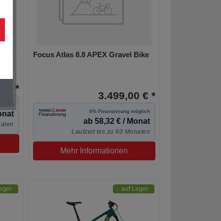
s
Focus Atlas 8.8 APEX Gravel Bike
00 €
 € *
3.499,00 € *
öglich
0% Finanzierung möglich
onat
ab 58,32 € / Monat
naten
Laufzeit bis zu 60 Monaten
Mehr Informationen