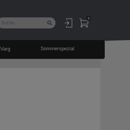
0
Sommerspezial
 Varg