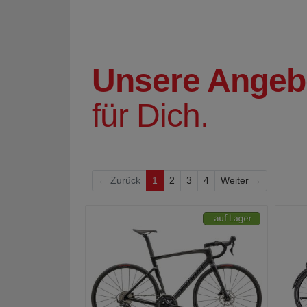
Unsere Angeb
für Dich.
Weiter
← Zurück
1
2
3
4
Weiter →