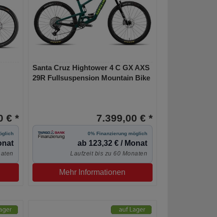
Santa Cruz Hightower 4 C GX AXS
29R Fullsuspension Mountain Bike
 € *
7.399,00 € *
öglich
0% Finanzierung möglich
onat
ab 123,32 € / Monat
naten
Laufzeit bis zu 60 Monaten
Mehr Informationen