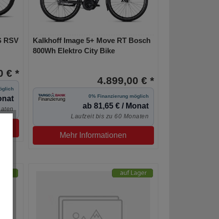
XS RSV
Kalkhoff Image 5+ Move RT Bosch
800Wh Elektro City Bike
 € *
4.899,00 € *
öglich
0% Finanzierung möglich
onat
ab 81,65 € / Monat
naten
Laufzeit bis zu 60 Monaten
Mehr Informationen