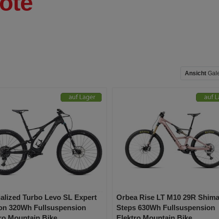
ote
Ansicht
Gal
alized Turbo Levo SL Expert
Orbea Rise LT M10 29R Shim
on 320Wh Fullsuspension
Steps 630Wh Fullsuspension
ro Mountain Bike
Elektro Mountain Bike