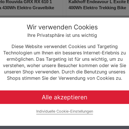
élo Rouvida GRX RX 610 1
Kalkhoff Endeavour L Excite
 430Wh Elektro Gravelbike
400Wh Elektro Trekking Bike
5.999,00 € *
4.299,00
Wir verwenden Cookies
Ihre Privatsphäre ist uns wichtig
0% Finanzierung möglich
0% Finanzierung m
ab 99,98 € / Monat
ab 71,65 € / M
Diese Website verwendet Cookies und Targeting
Laufzeit bis zu 60 Monaten
Laufzeit bis zu 60 Mo
Technologien um Ihnen ein besseres Internet-Erlebnis zu
Mehr Informationen
Mehr Informationen
ermöglichen. Das Targeting ist für uns wichtig, um zu
verstehen, woher unsere Besucher kommen oder wie Sie
unseren Shop verwenden. Durch die Benutzung unseres
Shops stimmen Sie der Verwendung von Cookies zu.
Alle akzeptieren
Individuelle Cookie-Einstellungen