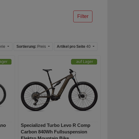
Filter
erie
Sortierung:
Preis
Artikel pro Seite
40
ano
Specialized Turbo Levo R Comp
Carbon 840Wh Fullsuspension
Elektro Mountain Bike