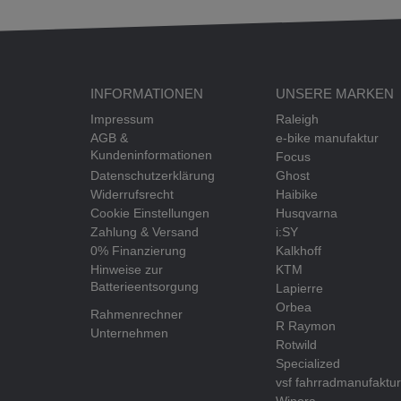
INFORMATIONEN
UNSERE MARKEN
Impressum
Raleigh
AGB &
e-bike manufaktur
Kundeninformationen
Focus
Datenschutzerklärung
Ghost
Widerrufsrecht
Haibike
Cookie Einstellungen
Husqvarna
Zahlung & Versand
i:SY
0% Finanzierung
Kalkhoff
Hinweise zur
KTM
Batterieentsorgung
Lapierre
Orbea
Rahmenrechner
R Raymon
Unternehmen
Rotwild
Specialized
vsf fahrradmanufaktur