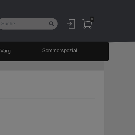
0
Sommerspezial
 Varg