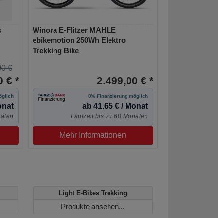
s
Winora E-Flitzer MAHLE
ebikemotion 250Wh Elektro
Trekking Bike
00 €
 € *
2.499,00 € *
öglich
0% Finanzierung möglich
onat
ab 41,65 € / Monat
naten
Laufzeit bis zu 60 Monaten
Mehr Informationen
Light E-Bikes Trekking
Produkte ansehen...