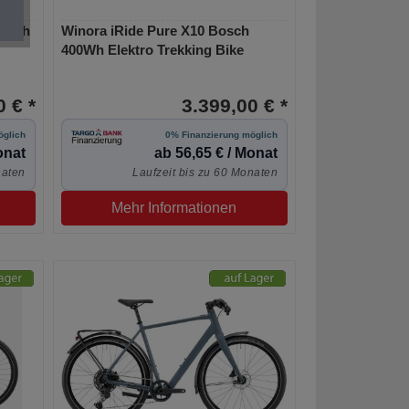
Bosch
Winora iRide Pure X10 Bosch
400Wh Elektro Trekking Bike
 € *
3.399,00 € *
öglich
0% Finanzierung möglich
onat
ab 56,65 € / Monat
naten
Laufzeit bis zu 60 Monaten
Mehr Informationen