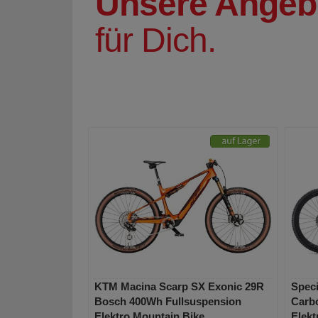
Unsere Angeb
für Dich.
KTM Macina Scarp SX Exonic 29R
Speci
Bosch 400Wh Fullsuspension
Carb
Elektro Mountain Bike
Elekt