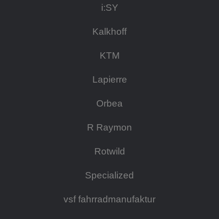
i:SY
Kalkhoff
KTM
Lapierre
Orbea
R Raymon
Rotwild
Specialized
vsf fahrradmanufaktur