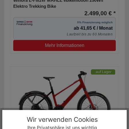
Winora E-Flitzer MAHLE ebikemotion 250Wh
Elektro Trekking Bike
2.499,00 € *
0% Finanzierung möglich
ab 41,65 € / Monat
Laufzeit bis zu 60 Monaten
Mehr Informationen
Wir verwenden Cookies
Ihre Privatsphäre ist uns wichtig