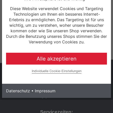
Winora iRide Pure X10 Bosch 400Wh Elektro
Trekking Bike
Diese Website verwendet Cookies und Targeting
3.399,00 € *
Technologien um Ihnen ein besseres Internet-
Erlebnis zu ermöglichen. Das Targeting ist für uns
0% Finanzierung möglich
wichtig, um zu verstehen, woher unsere Besucher
ab 56,65 € / Monat
kommen oder wie Sie unseren Shop verwenden.
Laufzeit bis zu 60 Monaten
Durch die Benutzung unseres Shops stimmen Sie der
Mehr Informationen
Verwendung von Cookies zu.
Alle akzeptieren
HABEN SIE FRAGEN?
Individuelle Cookie-Einstellungen
Wir sind gerne persönlich für Sie da!
Datenschutz
•
Impressum
+49 (0) 3943 - 694 253
Servicezeiten: