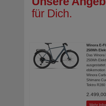
Unsere Angeb
für Dich.
Winora E-F
250Wh Elekt
Das Winora 
250Wh Elektr
ausgestatt
ebikemotion
Winora Carb
Shimano Cue
Tektro R280
2.499,00
Mehr Info