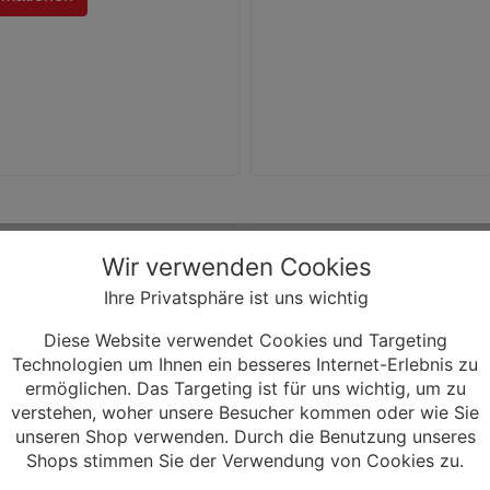
 Turbo Vado SL 5.0 320Wh
ro Fahrrad
Wir verwenden Cookies
ized Turbo Vado SL 5.0 320Wh
Ihre Privatsphäre ist uns wichtig
 Fahrrad ist ausgestattet mit
alized SL 1.1 35Nm Motor mit
Diese Website verwendet Cookies und Targeting
arkem 320Wh Akku, einer 12-
Technologien um Ihnen ein besseres Internet-Erlebnis zu
GX Eagle Kettenschaltung
ermöglichen. Das Targeting ist für uns wichtig, um zu
ydraulischen Tektro HD-R510
verstehen, woher unsere Besucher kommen oder wie Sie
emse.
unseren Shop verwenden. Durch die Benutzung unseres
Shops stimmen Sie der Verwendung von Cookies zu.
 € *