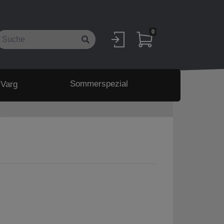
0
Sommerspezial
 Varg