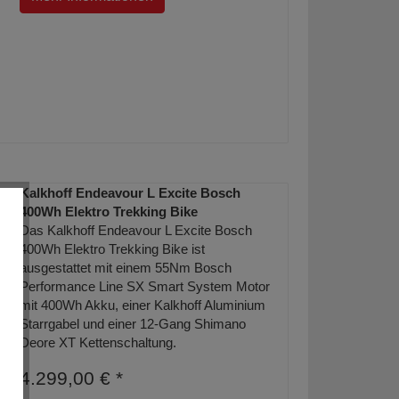
Kalkhoff Endeavour L Excite Bosch
400Wh Elektro Trekking Bike
Das Kalkhoff Endeavour L Excite Bosch
400Wh Elektro Trekking Bike ist
ausgestattet mit einem 55Nm Bosch
Performance Line SX Smart System Motor
mit 400Wh Akku, einer Kalkhoff Aluminium
Starrgabel und einer 12-Gang Shimano
Deore XT Kettenschaltung.
4.299,00 € *