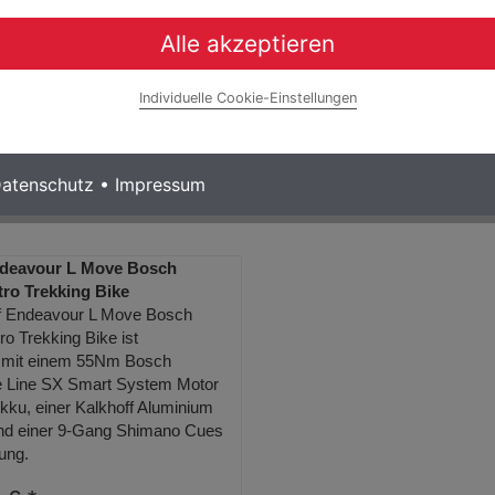
rmationen
Alle akzeptieren
Individuelle Cookie-Einstellungen
atenschutz
•
Impressum
ndeavour L Move Bosch
ro Trekking Bike
f Endeavour L Move Bosch
o Trekking Bike ist
t mit einem 55Nm Bosch
 Line SX Smart System Motor
kku, einer Kalkhoff Aluminium
und einer 9-Gang Shimano Cues
ung.