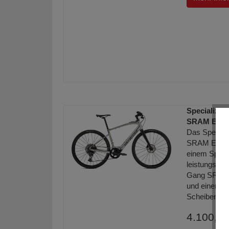
Specialized
SRAM Elekt
Das Special
SRAM Elektro
einem Speci
leistungsst
Gang SRAM 
und einer h
Scheibenbr
4.100,00