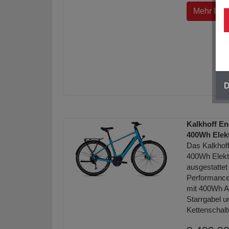
Mehr Info
D
Kalkhoff E
400Wh Elekt
Das Kalkhof
400Wh Elektr
ausgestatte
Performance
mit 400Wh A
Starrgabel 
Kettenschalt