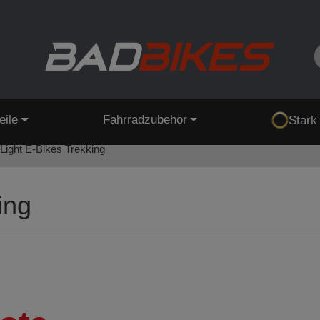
eile
Fahrradzubehör
Stark
Light E-Bikes Trekking
ing