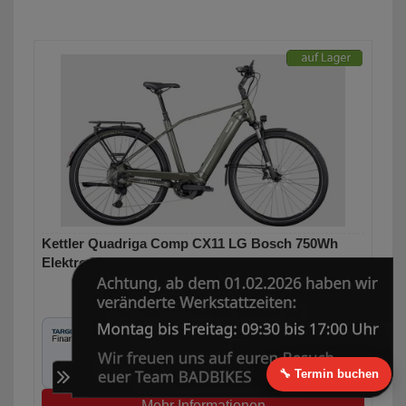
Kettler Quadriga Comp CX11 LG Bosch 750Wh
Elektro Trekking Bike
4.799,00 €
2.199,00 € *
0% Finanzierung möglich
ab 36,65 € / Monat
Laufzeit bis zu 60 Monaten
🔧 Termin buchen
Mehr Informationen