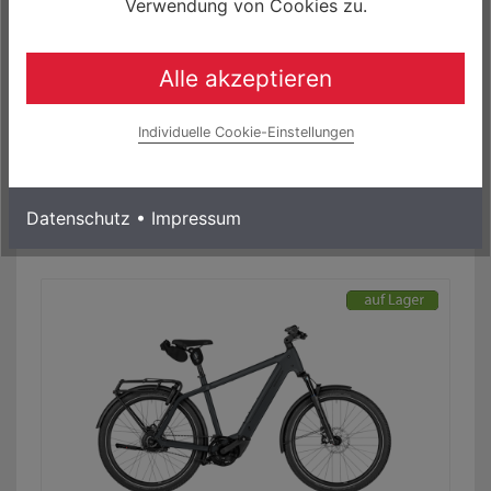
Verwendung von Cookies zu.
Riese & Müller Nevo5 vario Bosch 800Wh Electro
City Bike
Alle akzeptieren
6.468,70 € *
0% Finanzierung möglich
Individuelle Cookie-Einstellungen
ab 107,81 € / Monat
Laufzeit bis zu 60 Monaten
Mehr Informationen
Datenschutz
•
Impressum