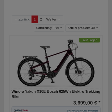
Weiter
← Zurück
1
2
Weiter →
Sortierung:
Titel
Artikel pro Seite
40
Winora Yakun X10E Bosch 625Wh Elektro Trekking
Bike
3.699,00 € *
0% Finanzierung möglich