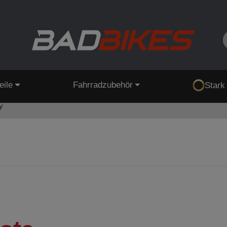
eile
Fahrradzubehör
Stark
y