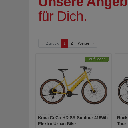
Unsere Angeb
für Dich.
Weiter
← Zurück
1
2
Weiter →
Kona CoCo HD SR Suntour 418Wh
Rock 
Elektro Urban Bike
Tour