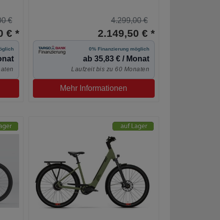
00 €
4.299,00 €
 € *
2.149,50 € *
öglich
0% Finanzierung möglich
onat
ab 35,83 € / Monat
naten
Laufzeit bis zu 60 Monaten
Mehr Informationen