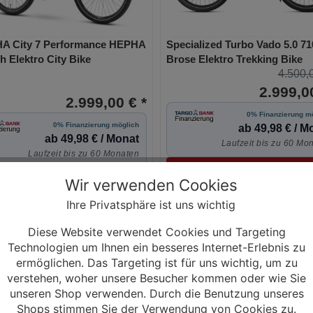
A City 7 Performance HEPHA
Specialized Turbo Vado 5.0 7
 Elektro City Bike
Brose Elektro Trekking Bike
4.500,
2.999,00
2.999,00 € *
0% Finanzierung m
0% Finanzierung möglich
ab 49,98 € / M
ab 49,98 € / Monat
Laufzeit bis zu 60 Mo
Laufzeit bis zu 60 Monaten
Mehr Informationen
Mehr Informationen
Wir verwenden Cookies
Ihre Privatsphäre ist uns wichtig
Diese Website verwendet Cookies und Targeting
Technologien um Ihnen ein besseres Internet-Erlebnis zu
ermöglichen. Das Targeting ist für uns wichtig, um zu
verstehen, woher unsere Besucher kommen oder wie Sie
unseren Shop verwenden. Durch die Benutzung unseres
Shops stimmen Sie der Verwendung von Cookies zu.