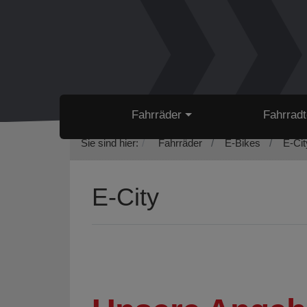
Fahrräder
Fahrradt
Sie sind hier:
Fahrräder
E-Bikes
E-Cit
E-City