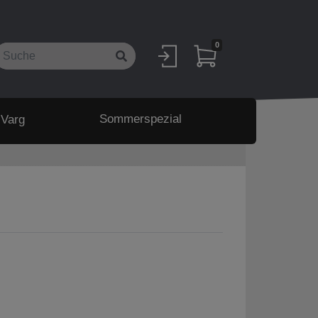
0
Sommerspezial
 Varg