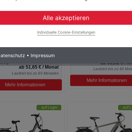
Alle akzeptieren
alized Turbo Vado 3.0 Woman
Orbea Diem 20 Shimano Step
Individuelle Cookie-Einstellungen
 Elektro Fahrrad
630Wh Elektro Urban Bike
4.599,
3.349,00
3.099,00 € *
atenschutz
•
Impressum
0% Finanzierung m
0% Finanzierung möglich
ab 55,82 € / M
ab 51,65 € / Monat
Laufzeit bis zu 60 Mo
Laufzeit bis zu 60 Monaten
Mehr Informationen
Mehr Informationen