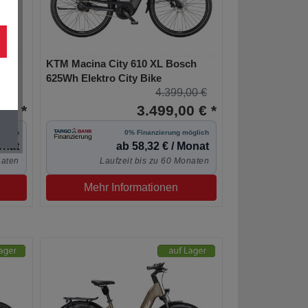
s
KTM Macina City 610 XL Bosch
625Wh Elektro City Bike
00 €
4.399,00 €
 € *
3.499,00 € *
öglich
0% Finanzierung möglich
onat
ab 58,32 € / Monat
naten
Laufzeit bis zu 60 Monaten
Mehr Informationen