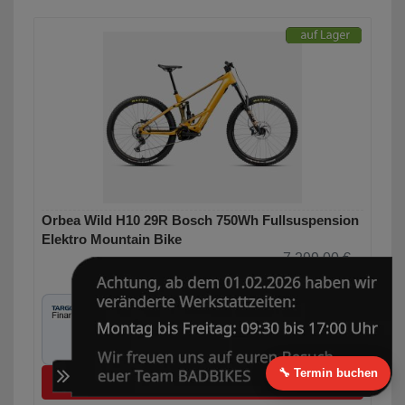
Orbea Wild H10 29R Bosch 750Wh Fullsuspension
Elektro Mountain Bike
7.299,00 €
5.100,00 € *
0% Finanzierung möglich
ab 85,00 € / Monat
Laufzeit bis zu 60 Monaten
🔧 Termin buchen
Mehr Informationen