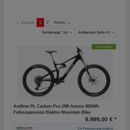
Weiter
← Zurück
1
2
Weiter →
Sortierung:
Titel
Artikel pro Seite
40
Amflow PL Carbon Pro 29R Avinox 800Wh
Fullsuspension Elektro Mountain Bike
9.999,00 € *
0% Finanzierung möglich