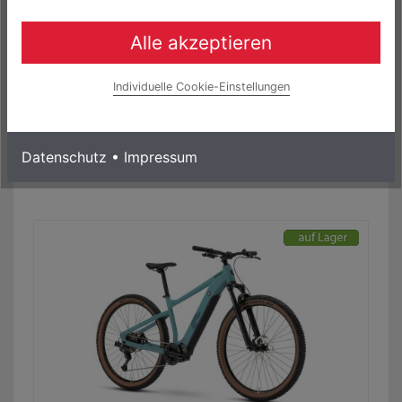
Lapierre E-Explorer 4.4 400Wh Bosch Elektro
Trekking Bike
Alle akzeptieren
3.099,00 € *
0% Finanzierung möglich
Individuelle Cookie-Einstellungen
ab 51,65 € / Monat
Laufzeit bis zu 60 Monaten
Mehr Informationen
Datenschutz
•
Impressum