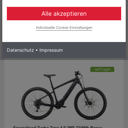
Mountain Bike
4.499,00 € *
Alle akzeptieren
0% Finanzierung möglich
ab 74,98 € / Monat
Individuelle Cookie-Einstellungen
Laufzeit bis zu 60 Monaten
Mehr Informationen
Datenschutz
•
Impressum
Specialized Turbo Tero 4.0 29R 710Wh Brose