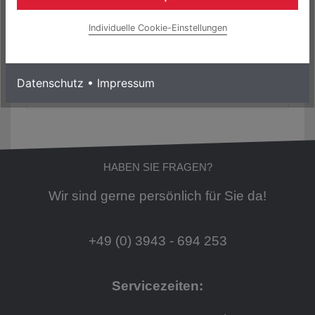
5.999,00 € *
Individuelle Cookie-Einstellungen
0% Finanzierung möglich
ab 99,98 € / Monat
Laufzeit bis zu 60 Monaten
Datenschutz
•
Impressum
Mehr Informationen
HABEN SIE FRAGEN?
Wir sind gerne persönlich für Sie da!
+49 (0) 3943 - 694 253
Servicezeiten: