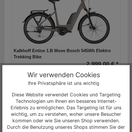
Kalkhoff Entice 1.B Move Bosch 545Wh Elektro
Trekking Bike
2.999,00 € *
Wir verwenden Cookies
0% Finanzierung möglich
ab 49,98 € / Monat
Ihre Privatsphäre ist uns wichtig
Laufzeit bis zu 60 Monaten
Diese Website verwendet Cookies und Targeting
Mehr Informationen
Technologien um Ihnen ein besseres Internet-
Erlebnis zu ermöglichen. Das Targeting ist für uns
wichtig, um zu verstehen, woher unsere Besucher
kommen oder wie Sie unseren Shop verwenden.
Durch die Benutzung unseres Shops stimmen Sie der