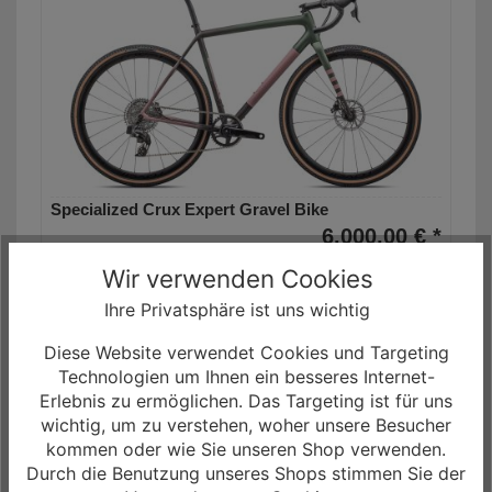
Specialized Crux Expert Gravel Bike
6.000,00 € *
Wir verwenden Cookies
0% Finanzierung möglich
ab 100,00 € / Monat
Ihre Privatsphäre ist uns wichtig
Laufzeit bis zu 60 Monaten
Diese Website verwendet Cookies und Targeting
Mehr Informationen
Technologien um Ihnen ein besseres Internet-
Erlebnis zu ermöglichen. Das Targeting ist für uns
wichtig, um zu verstehen, woher unsere Besucher
kommen oder wie Sie unseren Shop verwenden.
Durch die Benutzung unseres Shops stimmen Sie der