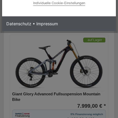
Individuelle Cookie-Einstellungen
Laufzeit bis zu 60 Monaten
Mehr Informationen
Datenschutz
•
Impressum
Giant Glory Advanced Fullsuspension Mountain
Bike
7.999,00 € *
0% Finanzierung möglich