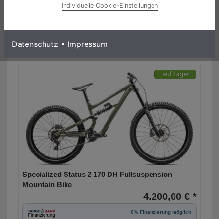
Individuelle Cookie-Einstellungen
Laufzeit bis zu 60 Monaten
Mehr Informationen
Datenschutz
•
Impressum
Specialized Status 2 170 DH Fullsuspension
Mountain Bike
4.200,00 € *
0% Finanzierung möglich