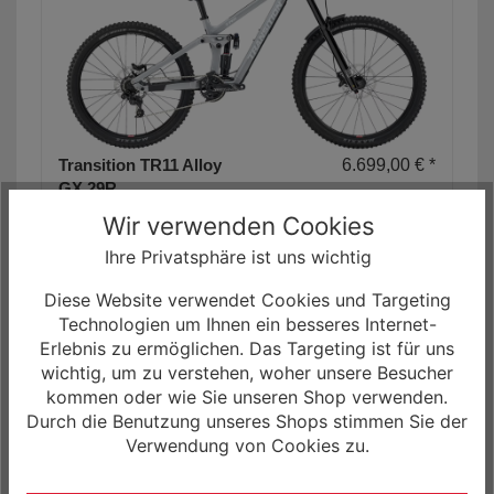
Transition TR11 Alloy
6.699,00 € *
GX 29R
Fullsuspension
Wir verwenden Cookies
Mehr
Mountain Bike
Ihre Privatsphäre ist uns wichtig
Das Transition TR11
Informationen
Alloy GX
Diese Website verwendet Cookies und Targeting
Fullsuspension
Technologien um Ihnen ein besseres Internet-
Mountain Bike ist
Erlebnis zu ermöglichen. Das Targeting ist für uns
ausgestattet mit einer
wichtig, um zu verstehen, woher unsere Besucher
RockShox Boxxer
kommen oder wie Sie unseren Shop verwenden.
Federgabel, einem
Durch die Benutzung unseres Shops stimmen Sie der
RockShox Vivid
Dämpfer, einer 7-Gang
Verwendung von Cookies zu.
SRAM GX DH
Kettenschaltung, einer