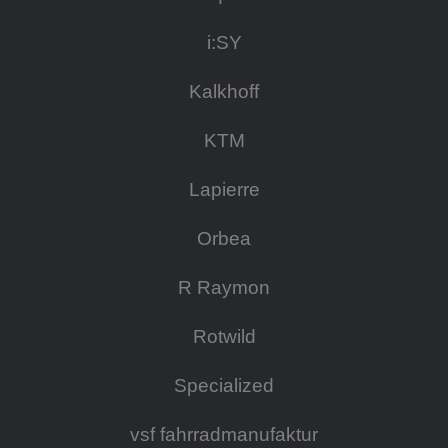
i:SY
Kalkhoff
KTM
Lapierre
Orbea
R Raymon
Rotwild
Specialized
vsf fahrradmanufaktur