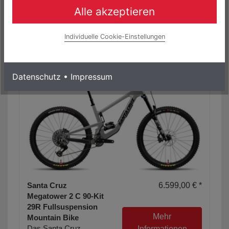
TRP EVO Pro
Alle akzeptieren
Scheibenbremse und
einem Alu Rahmen.
Individuelle Cookie-Einstellungen
Datenschutz
•
Impressum
Santa Cruz
6.599,00 € *
Megatower 2 C 90-Kit
29R Fullsuspension
Mehr
Mountain Bike
Das Santa Cruz
Informationen